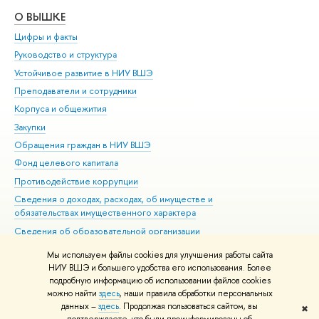
О ВЫШКЕ
ОБ
Цифры и факты
Ли
Руководство и структура
Дов
Устойчивое развитие в НИУ ВШЭ
Ол
Преподаватели и сотрудники
При
Корпуса и общежития
Вы
Закупки
При
Обращения граждан в НИУ ВШЭ
Ас
Фонд целевого капитала
До
Противодействие коррупции
Цен
Сведения о доходах, расходах, об имуществе и
Би
обязательствах имущественного характера
Об
Сведения об образовательной организации
Обр
Людям с ограниченными возможностями здоровья
Мы используем файлы cookies для улучшения работы сайта
Единая платежная страница
НИУ ВШЭ и большего удобства его использования. Более
подробную информацию об использовании файлов cookies
Работа в Вышке
можно найти
здесь
, наши правила обработки персональных
данных –
здесь
. Продолжая пользоваться сайтом, вы
✖
Редактору