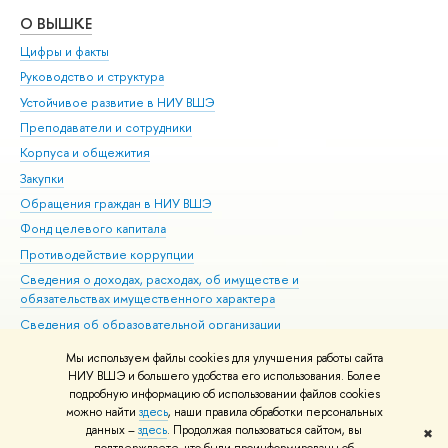
О ВЫШКЕ
ОБ
Цифры и факты
Ли
Руководство и структура
Дов
Устойчивое развитие в НИУ ВШЭ
Ол
Преподаватели и сотрудники
При
Корпуса и общежития
Вы
Закупки
При
Обращения граждан в НИУ ВШЭ
Ас
Фонд целевого капитала
До
Противодействие коррупции
Цен
Сведения о доходах, расходах, об имуществе и
Би
обязательствах имущественного характера
Об
Сведения об образовательной организации
Обр
Людям с ограниченными возможностями здоровья
Мы используем файлы cookies для улучшения работы сайта
Единая платежная страница
НИУ ВШЭ и большего удобства его использования. Более
подробную информацию об использовании файлов cookies
Работа в Вышке
можно найти
здесь
, наши правила обработки персональных
данных –
здесь
. Продолжая пользоваться сайтом, вы
✖
Редактору