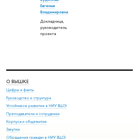
Евгения
Владимировна
Докладчица,
руководитель
проекта
О ВЫШКЕ
ОБ
Цифры и факты
Ли
Руководство и структура
Дов
Устойчивое развитие в НИУ ВШЭ
Ол
Преподаватели и сотрудники
При
Корпуса и общежития
Вы
Закупки
При
Обращения граждан в НИУ ВШЭ
Ас