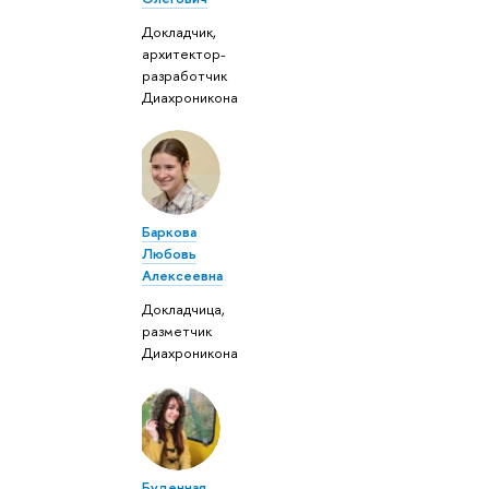
Докладчик,
архитектор-
разработчик
Диахроникона
Баркова
Любовь
Алексеевна
Докладчица,
разметчик
Диахроникона
Буденная