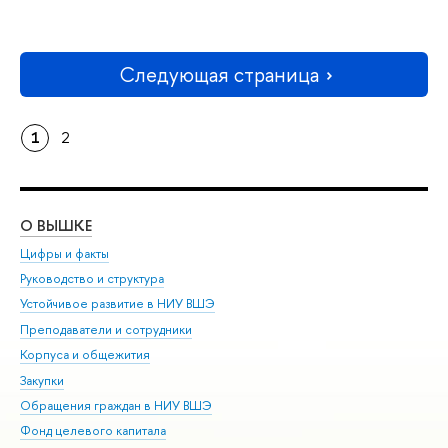
Следующая страница
1
2
О ВЫШКЕ
ОБ
Цифры и факты
Ли
Руководство и структура
Дов
Устойчивое развитие в НИУ ВШЭ
Ол
Преподаватели и сотрудники
При
Корпуса и общежития
Вы
Закупки
При
Обращения граждан в НИУ ВШЭ
Ас
Фонд целевого капитала
До