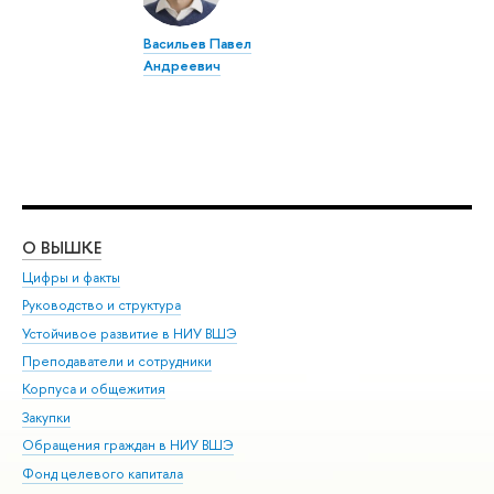
Васильев Павел
Андреевич
О ВЫШКЕ
ОБ
Цифры и факты
Ли
Руководство и структура
Дов
Устойчивое развитие в НИУ ВШЭ
Ол
Преподаватели и сотрудники
При
Корпуса и общежития
Вы
Закупки
При
Обращения граждан в НИУ ВШЭ
Ас
Фонд целевого капитала
До