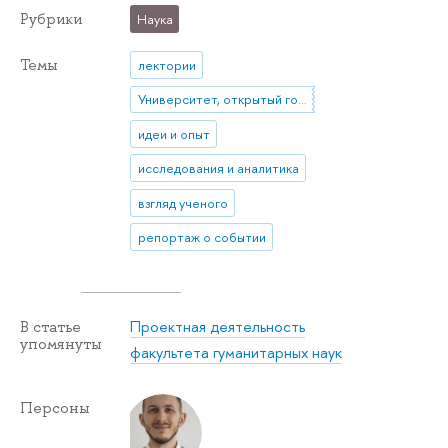
Рубрики
Наука
Темы
лектории
Университет, открытый городу
идеи и опыт
исследования и аналитика
взгляд ученого
репортаж о событии
Проектная деятельность
В статье
упомянуты
факультета гуманитарных наук
Персоны