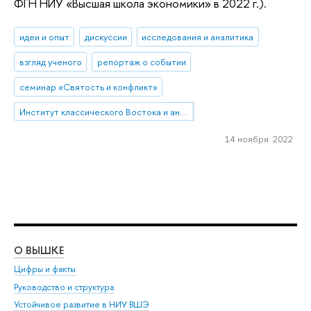
ФГН НИУ «Высшая школа экономики» в 2022 г.).
идеи и опыт
дискуссии
исследования и аналитика
взгляд ученого
репортаж о событии
семинар «Святость и конфликт»
Институт классического Востока и античности
14 ноября 2022
О ВЫШКЕ
ОБ
Цифры и факты
Ли
Руководство и структура
Дов
Устойчивое развитие в НИУ ВШЭ
Ол