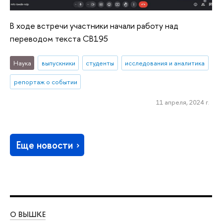
В ходе встречи участники начали работу над
переводом текста CB195
Наука
выпускники
студенты
исследования и аналитика
репортаж о событии
11 апреля, 2024 г.
Еще новости
О ВЫШКЕ
ОБ