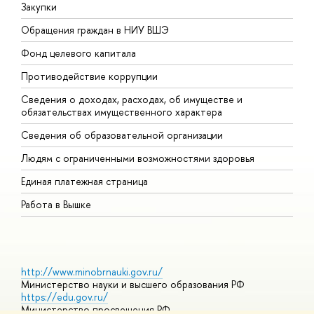
Закупки
П
Обращения граждан в НИУ ВШЭ
А
Фонд целевого капитала
Д
Противодействие коррупции
Ц
Сведения о доходах, расходах, об имуществе и
Б
обязательствах имущественного характера
О
Сведения об образовательной организации
О
Людям с ограниченными возможностями здоровья
Единая платежная страница
Работа в Вышке
http://www.minobrnauki.gov.ru/
Министерство науки и высшего образования РФ
https://edu.gov.ru/
Министерство просвещения РФ