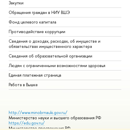
Закупки
П
Обращения граждан в НИУ ВШЭ
А
Фонд целевого капитала
Д
Противодействие коррупции
Ц
Сведения о доходах, расходах, об имуществе и
Б
обязательствах имущественного характера
О
Сведения об образовательной организации
О
Людям с ограниченными возможностями здоровья
Единая платежная страница
Работа в Вышке
http://www.minobrnauki.gov.ru/
Министерство науки и высшего образования РФ
https://edu.gov.ru/
Министерство просвещения РФ