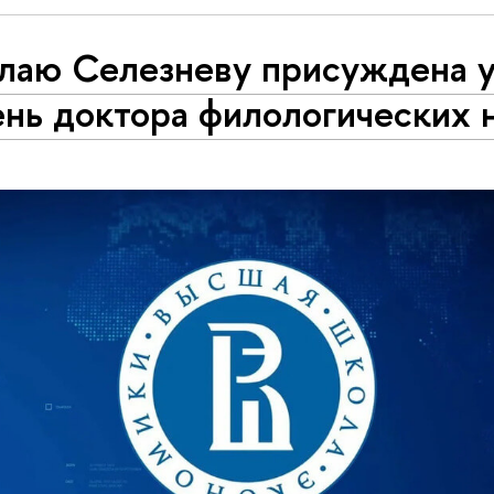
лаю Селезневу присуждена у
ень доктора филологических 