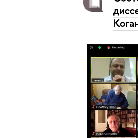
дисс
Кога