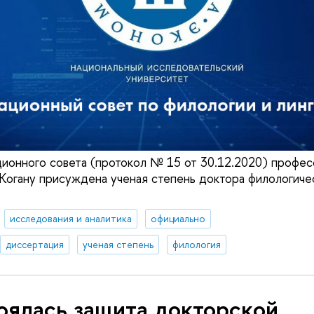
ионного совета (протокол № 15 от 30.12.2020) про
Когану присуждена ученая степень доктора филологичес
исследования и аналитика
официально
диссертация
ученая степень
филология
оялась защита докторской