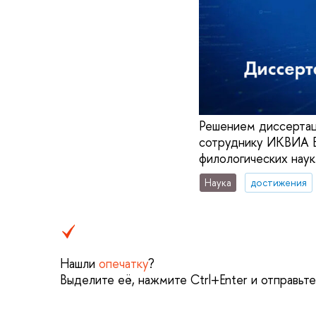
Решением диссертац
сотруднику ИКВИА В
филологических наук
Наука
достижения
Нашли
опечатку
?
Выделите её, нажмите Ctrl+Enter и отправьт