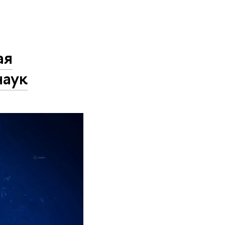
ая
наук