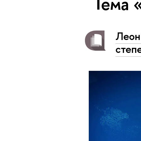
Тема 
Леон
степ