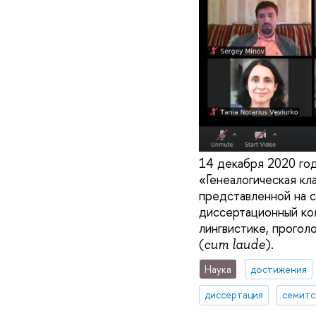
14 декабря 2020 го
«Генеалогическая кл
представленной на 
диссертационный ко
лингвистике, прогол
(
).
cum laude
Наука
достижения
диссертация
семитс