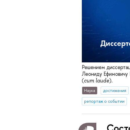
Решением диссертац
Леониду Ефимовичу 
(
).
cum laude
Наука
достижения
репортаж о событии
Сост