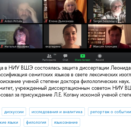
да в НИУ ВШЭ состоялась защита диссертации Леонида 
ассификация семитских языков в свете лексических изог
соискание ученой степени доктора филологических нау
митет, учрежденный диссертационным советом НИУ ВШ
осовал за присуждение Л.Е. Когану искомой ученой степ
дискуссии
исследования и аналитика
репортаж о событи
кие языки
филология
языкознание