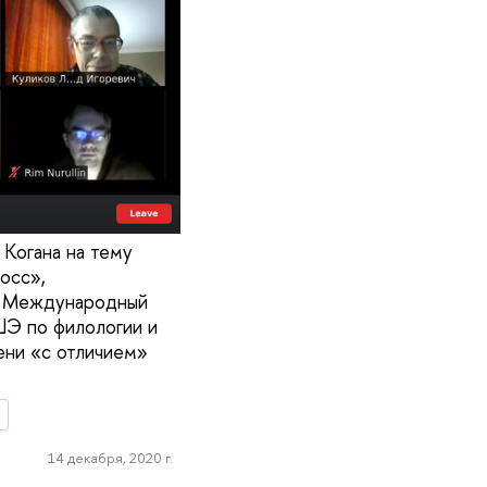
Когана на тему
лосс»,
к. Международный
Э по филологии и
ени «с отличием»
и
14 декабря, 2020 г.