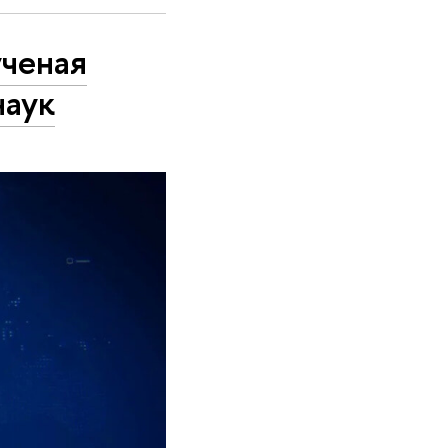
ченая
наук