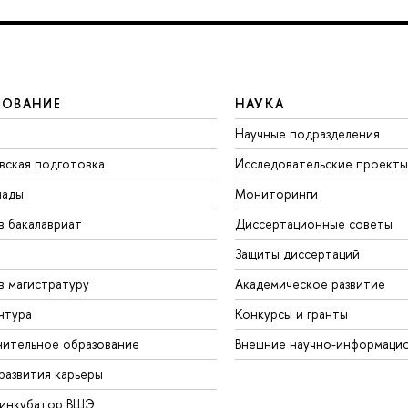
ЗОВАНИЕ
НАУКА
Научные подразделения
вская подготовка
Исследовательские проекты
иады
Мониторинги
в бакалавриат
Диссертационные советы
Защиты диссертаций
в магистратуру
Академическое развитие
нтура
Конкурсы и гранты
ительное образование
Внешние научно-информаци
развития карьеры
-инкубатор ВШЭ