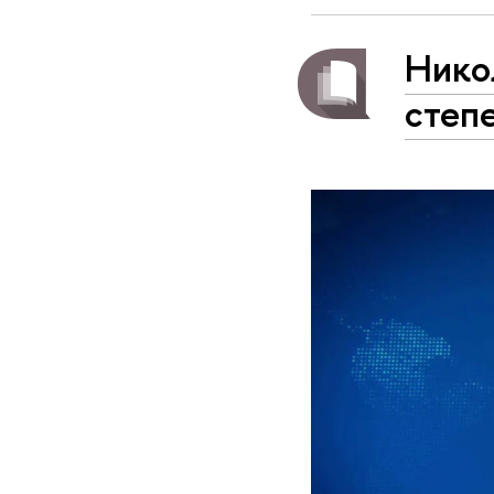
Нико
степ