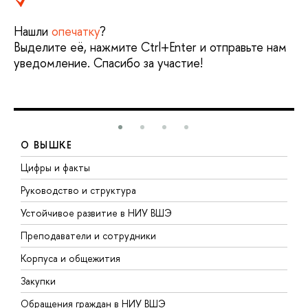
Нашли
опечатку
?
Выделите её, нажмите Ctrl+Enter и отправьте нам
уведомление. Спасибо за участие!
О ВЫШКЕ
Цифры и факты
Л
Руководство и структура
Д
Устойчивое развитие в НИУ ВШЭ
О
Преподаватели и сотрудники
П
Корпуса и общежития
В
Закупки
П
Обращения граждан в НИУ ВШЭ
А