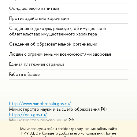
Фонд целевого капитала
Д
Противодействие коррупции
Ц
Сведения о доходах, расходах, об имуществе и
Б
обязательствах имущественного характера
О
Сведения об образовательной организации
О
Людям с ограниченными возможностями здоровья
Единая платежная страница
Работа в Вышке
http://www.minobrnauki.gov.ru/
Министерство науки и высшего образования РФ
https://edu.gov.ru/
Министерство просвещения РФ
https://elearning.hse.ru/mooc
Мы используем файлы cookies для улучшения работы сайта
Массовые открытые онлайн-курсы
НИУ ВШЭ и большего удобства его использования. Более