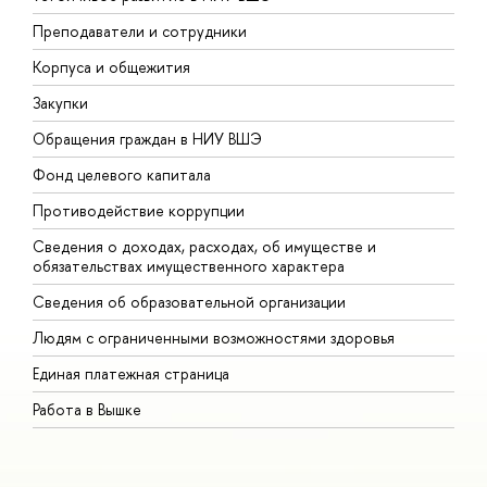
Преподаватели и сотрудники
П
Корпуса и общежития
В
Закупки
П
Обращения граждан в НИУ ВШЭ
А
Фонд целевого капитала
Д
Противодействие коррупции
Ц
Сведения о доходах, расходах, об имуществе и
Б
обязательствах имущественного характера
О
Сведения об образовательной организации
О
Людям с ограниченными возможностями здоровья
Единая платежная страница
Работа в Вышке