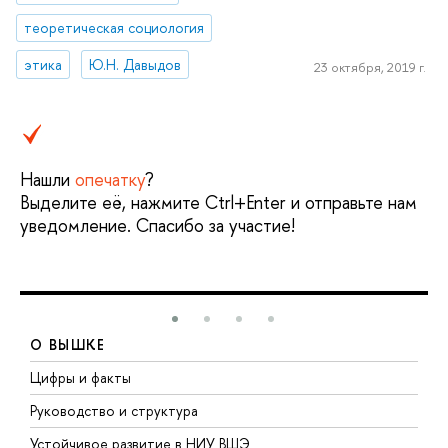
теоретическая социология
этика
Ю.Н. Давыдов
23 октября, 2019 г.
Нашли
опечатку
?
Выделите её, нажмите Ctrl+Enter и отправьте нам
уведомление. Спасибо за участие!
О ВЫШКЕ
Цифры и факты
Л
Руководство и структура
Д
Устойчивое развитие в НИУ ВШЭ
О