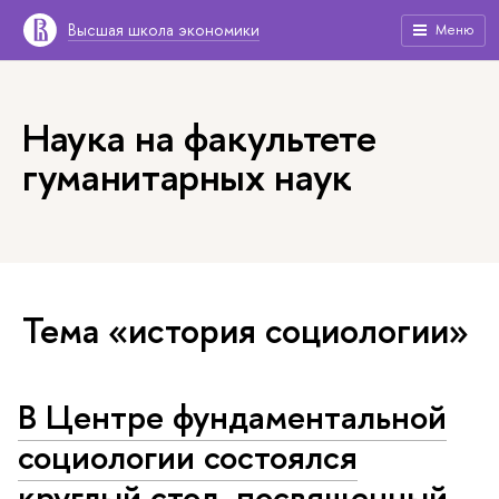
Высшая школа экономики
Меню
Наука на факультете
гуманитарных наук
Тема «история социологии»
В Центре фун­да­мен­таль­ной
социологии состоялся
круглый стол, посвященный