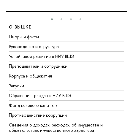
О ВЫШКЕ
Цифры и факты
Л
Руководство и структура
Д
Устойчивое развитие в НИУ ВШЭ
О
Преподаватели и сотрудники
П
Корпуса и общежития
В
Закупки
П
Обращения граждан в НИУ ВШЭ
А
Фонд целевого капитала
Д
Противодействие коррупции
Ц
Сведения о доходах, расходах, об имуществе и
Б
обязательствах имущественного характера