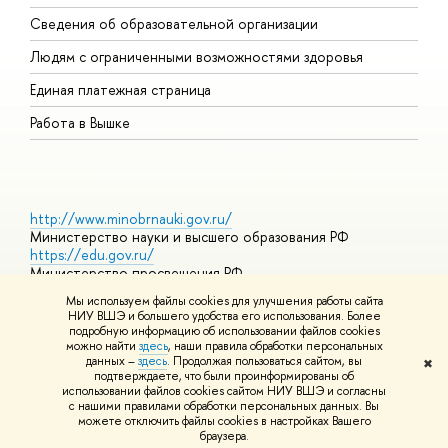
О
Сведения об образовательной организации
О
Людям с ограниченными возможностями здоровья
Единая платежная страница
Работа в Вышке
http://www.minobrnauki.gov.ru/
Министерство науки и высшего образования РФ
https://edu.gov.ru/
Министерство просвещения РФ
https://elearning.hse.ru/mooc
Мы используем файлы cookies для улучшения работы сайта
Массовые открытые онлайн-курсы
НИУ ВШЭ и большего удобства его использования. Более
подробную информацию об использовании файлов cookies
можно найти
здесь
, наши правила обработки персональных
данных –
здесь
. Продолжая пользоваться сайтом, вы
✖
© НИУ ВШЭ 1993–2026
Адреса и контакты
Условия
подтверждаете, что были проинформированы об
использования материалов
Политика конфиденциальности
Карта
использовании файлов cookies сайтом НИУ ВШЭ и согласны
сайта
с нашими правилами обработки персональных данных. Вы
Шрифты HSE Sans и HSE Slab разработаны в
Школе дизайна НИУ
можете отключить файлы cookies в настройках Вашего
ВШЭ
браузера.
Редактору