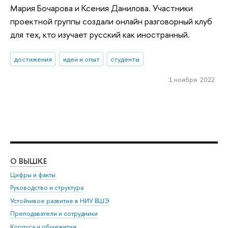
Мария Бочарова и Ксения Данилова. Участники
проектной группы создали онлайн разговорный клуб
для тех, кто изучает русский как иностранный.
достижения
идеи и опыт
студенты
1 ноября 2022
О ВЫШКЕ
ОБ
Цифры и факты
Ли
Руководство и структура
Дов
Устойчивое развитие в НИУ ВШЭ
Ол
Преподаватели и сотрудники
При
Корпуса и общежития
Вы