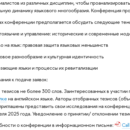
иалистов из различных дисциплин, чтобы проанализироват
ьную динамику языкового многообразия. Конференция про
ах конференции предполагается обсудить следующие тем
гоязычие и управление: исторические и современные мод
во на язык: правовая защита языковых меньшинств
ковое разнообразие и культурная идентичность
езающие языки и процессы их ревитализации
ания к подаче заявок:
тезисов не более 300 слов. Заинтересованных в участии
лке
на английском языке. Авторы отобранных тезисов (об
приглашены представить свои исследования на конференци
еля 2025 года. Уведомление о принятии/ отклонении тезис
бности о конференции в информационном письме:
Call