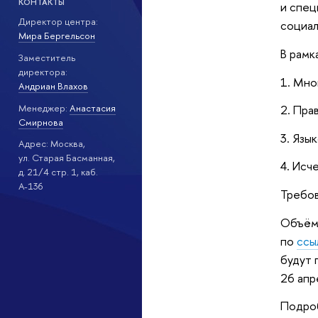
КОНТАКТЫ
и спец
Директор центра:
социал
Мира Бергельсон
В рамк
Заместитель
директора:
1. Мно
Андриан Влахов
Менеджер:
Анастасия
2. Пра
Смирнова
3. Язы
Адрес: Москва,
ул. Старая Басманная,
4. Исч
д. 21/4 стр. 1, каб.
А-136
Требов
Объём 
по
ссы
будут 
26 апр
Подро