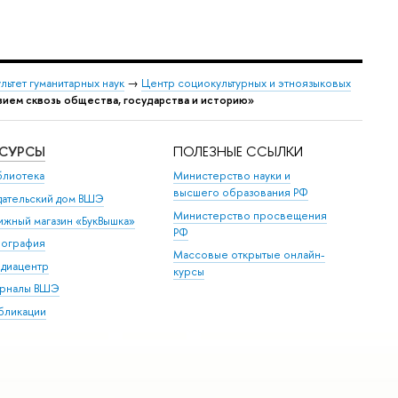
льтет гуманитарных наук
→
Центр социокультурных и этноязыковых
зием сквозь общества, государства и историю»
ЕСУРСЫ
ПОЛЕЗНЫЕ ССЫЛКИ
блиотека
Министерство науки и
высшего образования РФ
дательский дом ВШЭ
Министерство просвещения
ижный магазин «БукВышка»
РФ
пография
Массовые открытые онлайн-
диацентр
курсы
рналы ВШЭ
бликации