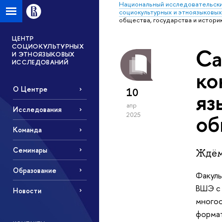
Национальный исследовательски
социокультурных и этноязыковы
общества, государства и истори
ЦЕНТР
СОЦИОКУЛЬТУРНЫХ
Ca
И ЭТНОЯЗЫКОВЫХ
ИССЛЕДОВАНИЙ
ко
О Центре
10
яз
апр
Исследования
об
2025
Команда
Семинары
Ждём 
Образование
Факуль
ВШЭ с
Новости
многоо
формат