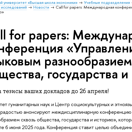
й университет «Высшая школа экономики»
Учебные подразделения
х исследований
Новости
Call for papers: Международная конфер
ю»
ll for papers: Междун
нференция «Управлен
ыковым разнообразием
щества, государства и
тезисы ваших докладов до 26 апреля!
тет гуманитарных наук и Центр социокультурных и этноя
 радостью анонсируют междисциплинарную конференцию 
бразием сквозь общества, государства и историю», котор
е 6 июня 2025 года. Конференция ставит целью объедини