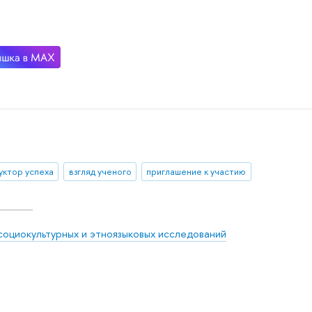
уктор успеха
взгляд ученого
приглашение к участию
социокультурных и этноязыковых исследований