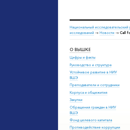
Национальный исследовательский 
исследований
→
Новости
→
Call 
О ВЫШКЕ
Цифры и факты
Руководство и структура
Устойчивое развитие в НИУ
ВШЭ
Преподаватели и сотрудники
Корпуса и общежития
Закупки
Обращения граждан в НИУ
ВШЭ
Фонд целевого капитала
Противодействие коррупции