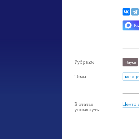
Рубрики
Наука
Темы
констр
Центр 
В статье
упомянуты