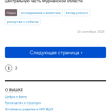
центральную часть Мурманской области.
Наука
исследования и аналитика
взгляд ученого
репортаж о событии
15 сентября 2025
Следующая страница
1
2
О ВЫШКЕ
ОБ
Цифры и факты
Ли
Руководство и структура
Дов
Устойчивое развитие в НИУ ВШЭ
Ол