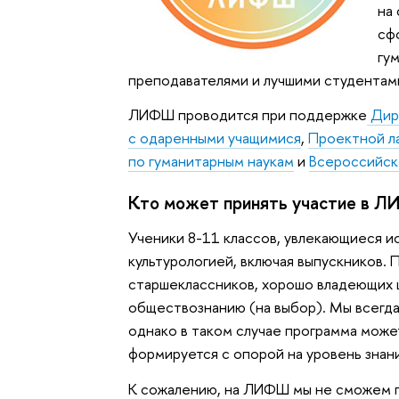
на
сф
гу
преподавателями и лучшими студентами
ЛИФШ проводится при поддержке
Дире
с одаренными учащимися
,
Проектной л
по гуманитарным наукам
и
Всероссийск
Кто может принять участие в 
Ученики 8-11 классов, увлекающиеся и
культурологией, включая выпускников. 
старшеклассников, хорошо владеющих 
обществознанию (на выбор). Мы всегда 
однако в таком случае программа може
формируется с опорой на уровень знани
К сожалению, на ЛИФШ мы не сможем п