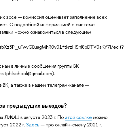
ких эссе — комиссия оценивает заполнение всех
твет. С подробной информацией о системе
 заявки можно ознакомиться в следующем
1rbXz3P_uFwyGEuagMhR0v01ftkrzHSnl8pDTV0aKY7I/edit?
их нам в личные сообщения группы ВК
histphilschool@gmail.com).
 ВК, а также в нашем телеграм-канале —
ков предыдущих выездов?
ла ЛИФШ в августе 2023 г. По
этой ссылке
можно
густ 2022 г.
Здесь
— про онлайн-смену 2021 г.