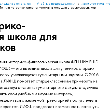
ая школа экономики»
Учебные подразделения
Факультет гуманит
Летняя историко-филологическая школа для старшеклассников
рико-
я школа для
ков
тняя историко-филологическая школа ФГН НИУ ВШЭ
ИФШ) — это выездная школа для учеников старших
ассов, увлекающихся гуманитарными науками. С 2016
да ЛИФШ помогает старшеклассникам примерить на
бя амплуа студента гуманитарного факультета, лучше
нять свои учебные и научные интересы,
ределиться с желаемой траекторией поступления в
иверситет. ЛИФШ предлагает возможность взглянуть