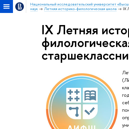
Национальный исследовательский университет «Высш
наук
Летняя историко-филологическая школа
IX 
IX Летняя исто
филологическа
старшеклассни
Ле
(Л
кл
го
се
по
оп
ун