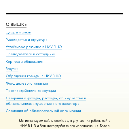
О ВЫШКЕ
ОБ
Цифры и факты
Ли
Руководство и структура
Дов
Устойчивое развитие в НИУ ВШЭ
Ол
Преподаватели и сотрудники
При
Корпуса и общежития
Вы
Закупки
При
Обращения граждан в НИУ ВШЭ
Ас
Фонд целевого капитала
До
Противодействие коррупции
Цен
Сведения о доходах, расходах, об имуществе и
Би
обязательствах имущественного характера
Об
Сведения об образовательной организации
Обр
Людям с ограниченными возможностями здоровья
Мы используем файлы cookies для улучшения работы сайта
Единая платежная страница
НИУ ВШЭ и большего удобства его использования. Более