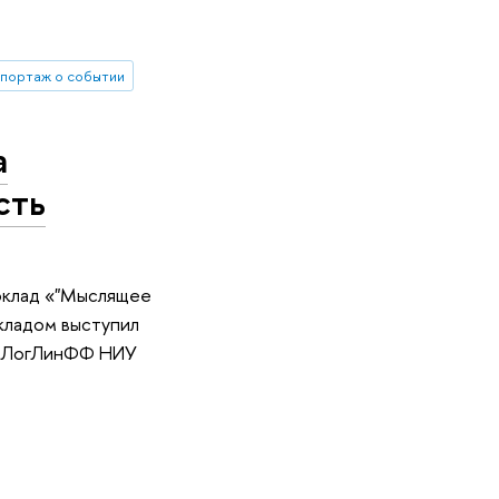
портаж о событии
а
сть
оклад «"Мыслящее
окладом выступил
Л ЛогЛинФФ НИУ