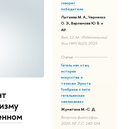
говорят
победители
Лытаева М. А., Черненко
О. Э., Варламова Ю. В. и
др.
Вып. 12. М.: Издательский
дом НИУ ВШЭ, 2025.
Статья
Гегель как отец
истории
искусства: к
тезисам Эрнста
Гомбриха о пяти
нт
гегельянских
«великанах»
изму
Жуматина М.-С. Д.
енном
Вопросы философии.
2026. № 7. С. 140-154.