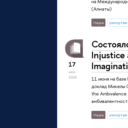
на Международн
(Алматы)
Наука
репортаж 
Состоял
Injustice
Imaginat
17
июн
2026
11 июня на баз
доклад Микелы С
the Ambivalence
амбивалентност
Наука
репортаж 