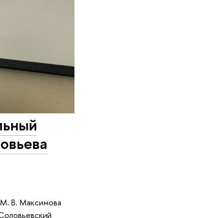
льный
ловьева
М. В. Максимова
(Соловьевский