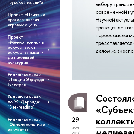
"русской мысли"»
выбору трансцен
современной ку
Проект «Память и
Научной актуаль
правила: анализ
игровых сцен»
трансцендентал
переосмысление
Проект
«Мнемотехники в
представляется 
искусстве: от
делом жизнеспо
искусства памяти
до помнящей
культуры»
Ридинг-семинар
"Лекции Эдмунда
Гуссерля"
Состоял
Ридинг-семинар
по Ж. Деррида:
«Субъект
"Der-reading"
коллект
29
Ридинг-семинар
"Феноменология и
июн
медиева
искусство"
2026