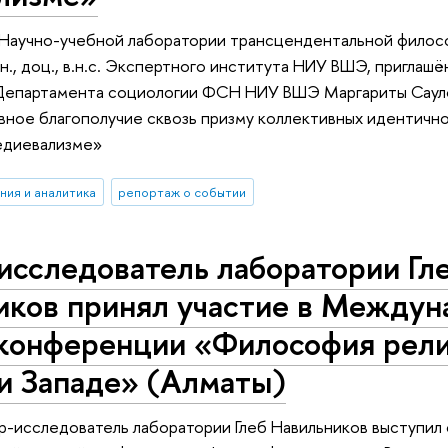
е Научно-учебной лаборатории трансцендентальной филос
н., доц., в.н.с. Экспертного института НИУ ВШЭ, приглашё
Департамента социологии ФСН НИУ ВШЭ Маргариты Саул
ное благополучие сквозь призму коллективных идентично
едиевализме»
ния и аналитика
репортаж о событии
исследователь лаборатории Гл
иков принял участие в Междун
 конференции «Философия рели
и Западе» (Алматы)
р-исследователь лаборатории Глеб Навильников выступил