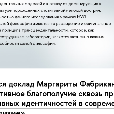
дентальных моделей и к отказу от доминирующих в
льтуре порожденных «позитивной» эпохой доктрин.
ностью данного исследования в рамках НУЛ
ьной философии является то расширение и оригинальное
 принципа трансцендентальности, которое, как
сотрудникам лаборатории, является жизненно важным
собности самой философии.
ся доклад Маргариты Фабрика
ивное благополучие сквозь пр
ивных идентичностей в соврем
лизме»