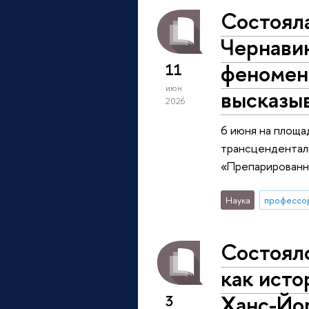
Состояла
Чернави
феномен
11
июн
высказы
2026
6 июня на площа
трансценденталь
«Препарированн
Наука
профессо
Состоял
как исто
Ханс-Йо
3