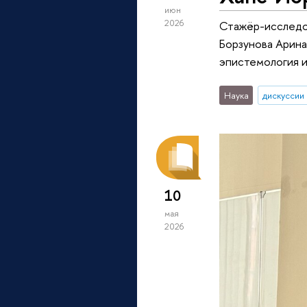
июн
2026
Стажёр-исследо
Борзунова Арин
эпистемология и
Наука
дискуссии
10
мая
2026