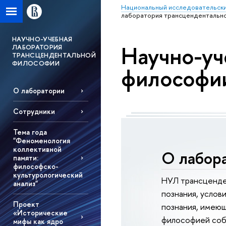
Национальный исследовательски
лаборатория трансцендентальн
НАУЧНО-УЧЕБНАЯ
Научно-уч
ЛАБОРАТОРИЯ
ТРАНСЦЕНДЕНТАЛЬНОЙ
ФИЛОСОФИИ
философи
О лаборатории
Сотрудники
Тема года
"Феноменология
коллективной
О лабор
памяти:
философско-
культурологический
НУЛ трансценде
анализ"
познания, услов
Проект
познания, имеющ
«Исторические
философией собс
мифы как ядро