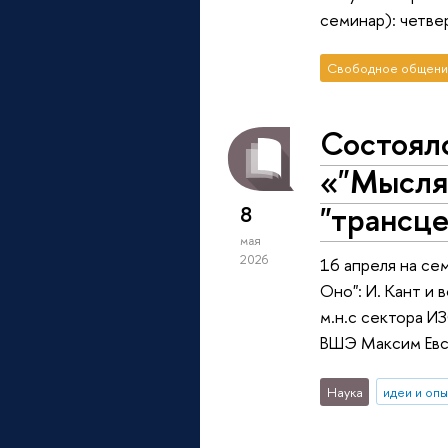
семинар): четве
Свободное общени
Состоял
«"Мысля
"трансц
8
мая
2026
16 апреля на с
Оно": И. Кант и
м.н.с сектора 
ВШЭ Максим Евс
Наука
идеи и оп