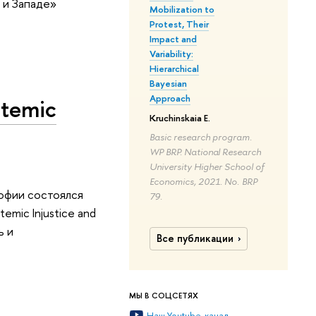
 и Западе»
Mobilization to
Protest, Their
Impact and
Variability:
Hierarchical
Bayesian
Approach
temic
Kruchinskaia E.
Basic research program.
WP BRP. National Research
University Higher School of
Economics, 2021. No. BRP
офии состоялся
79.
mic Injustice and
ь и
Все публикации
МЫ В СОЦСЕТЯХ
Наш Youtube-канал