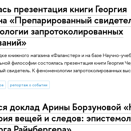
сь презентация книги Георгия
на «Препарированный свидетел
ологии запротоколированных
ваний»
дке книжного магазина «Фаланстер» и на базе Научно-уче
ной философии состоялась презентация книги Георгия Че
ый свидетель. К феноменологии запротоколированных выс
ра
репортаж о событии
ся доклад Арины Борзуновой «
рия вещей и следов: эпистемо
рга Райнбергера»