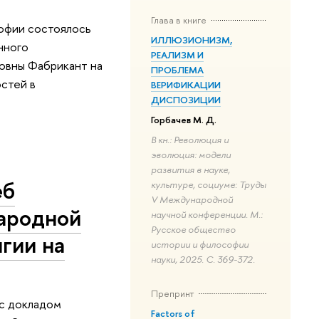
Глава в книге
офии состоялось
ИЛЛЮЗИОНИЗМ,
нного
РЕАЛИЗМ И
овны Фабрикант на
ПРОБЛЕМА
стей в
ВЕРИФИКАЦИИ
ДИСПОЗИЦИИ
Горбачев М. Д.
В кн.: Революция и
эволюция: модели
развития в науке,
еб
культуре, социуме: Труды
V Международной
ародной
научной конференции. М.:
Русское общество
гии на
истории и философии
науки, 2025. С. 369-372.
Препринт
 с докладом
Factors of