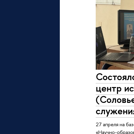
Состоял
центр ис
(Соловье
служени
27 апреля на ба
«Научно-образов