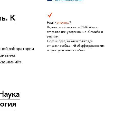
ь. К
Нашли
опечатку
?
Выделите её, нажмите Ctrl+Enter и
отправьте нам уведомление. Спасибо за
участие!
Сервис предназначен только для
отправки сообщений об орфографических
бной лаборатории
и пунктуационных ошибках.
рнавина
казываний».
Наука
логия