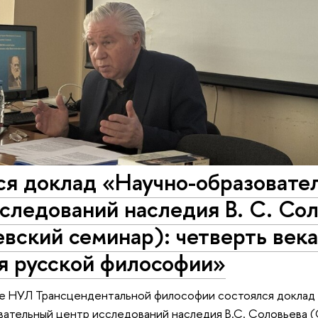
ся доклад «Научно-образовате
следований наследия В. С. Со
вский семинар): четверть века
я русской философии»
зе НУЛ Трансцендентальной философии состоялся доклад 
ательный центр исследований наследия В.С. Соловьева 