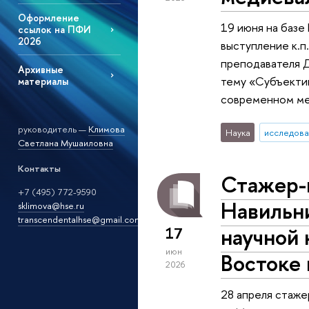
Оформление
19 июня на баз
ссылок на ПФИ
2026
выступление к.п.
преподавателя 
Архивные
тему «Субъектив
материалы
современном м
руководитель —
Климова
Наука
исследова
Светлана Мушаиловна
Контакты
Стажер-
+7 (495) 772-9590
Навильн
sklimova@hse.ru
transcendentalhse@gmail.com
научной
17
июн
Востоке 
2026
28 апреля стаже