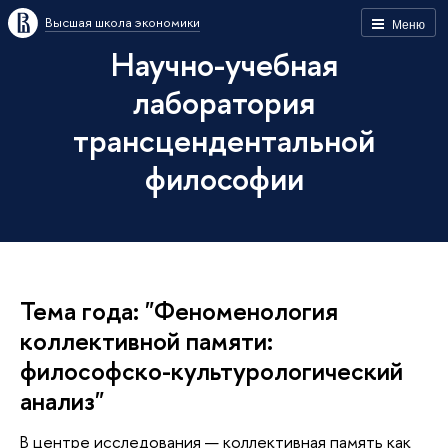
Высшая школа экономики
Меню
Научно-учебная
лаборатория
трансцендентальной
философии
Тема года: "Феноменология
коллективной памяти:
философско-культурологический
анализ"
В центре исследования — коллективная память как