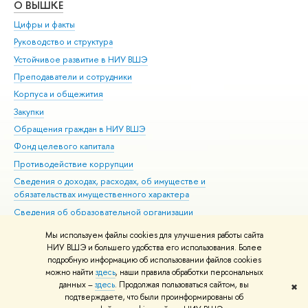
О ВЫШКЕ
ОБ
Цифры и факты
Ли
Руководство и структура
Дов
Устойчивое развитие в НИУ ВШЭ
Ол
Преподаватели и сотрудники
При
Корпуса и общежития
Вы
Закупки
При
Обращения граждан в НИУ ВШЭ
Ас
Фонд целевого капитала
До
Противодействие коррупции
Цен
Сведения о доходах, расходах, об имуществе и
Би
обязательствах имущественного характера
Об
Сведения об образовательной организации
Обр
Людям с ограниченными возможностями здоровья
Мы используем файлы cookies для улучшения работы сайта
Единая платежная страница
НИУ ВШЭ и большего удобства его использования. Более
подробную информацию об использовании файлов cookies
Работа в Вышке
можно найти
здесь
, наши правила обработки персональных
данных –
здесь
. Продолжая пользоваться сайтом, вы
✖
Редактору
подтверждаете, что были проинформированы об