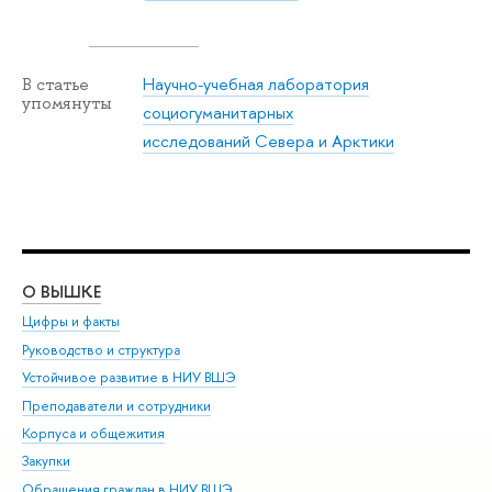
Научно-учебная лаборатория
В статье
упомянуты
социогуманитарных
исследований Севера и Арктики
О ВЫШКЕ
ОБ
Цифры и факты
Ли
Руководство и структура
Дов
Устойчивое развитие в НИУ ВШЭ
Ол
Преподаватели и сотрудники
При
Корпуса и общежития
Вы
Закупки
При
Обращения граждан в НИУ ВШЭ
Ас