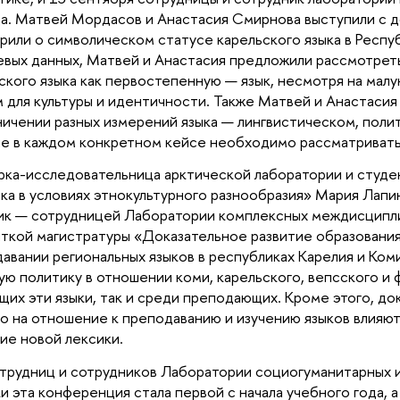
а. Матвей Мордасов и Анастасия Смирнова выступили с до
рили о символическом статусе карельского языка в Респу
евых данных, Матвей и Анастасия предложили рассмотрет
ского языка как первостепенную — язык, несмотря на малую
 для культуры и идентичности. Также Матвей и Анастасия 
ничении разных измерений языка — лингвистическом, поли
е в каждом конкретном кейсе необходимо рассматривать
ка-исследовательница арктической лаборатории и студен
ка в условиях этнокультурного разнообразия» Мария Лапи
к — сотрудницей Лаборатории комплексных междисципли
ткой магистратуры «Доказательное развитие образования»
авании региональных языков в республиках Карелия и Коми
ую политику в отношении коми, карельского, вепсского и ф
щих эти языки, так и среди преподающих. Кроме этого, до
то на отношение к преподаванию и изучению языков влияют
ие новой лексики.
трудниц и сотрудников Лаборатории социогуманитарных и
и эта конференция стала первой с начала учебного года, а