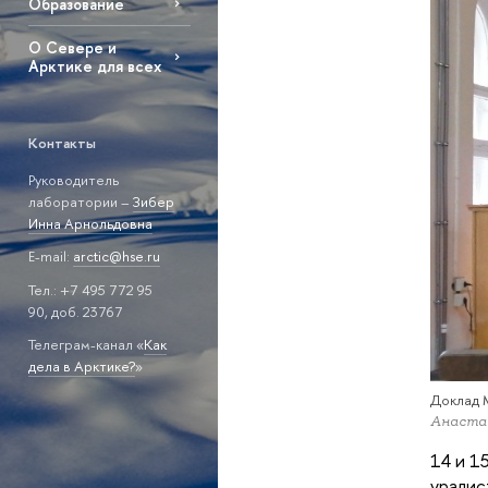
Образование
О Севере и
Арктике для всех
Контакты
Руководитель
лаборатории –
Зибер
Инна Арнольдовна
E-mail:
arctic@hse.ru
Тел.: +7 495 772 95
90, доб. 23767
Телеграм-канал «
Как
дела в Арктике?
»
Доклад 
Анаста
14 и 1
уралис