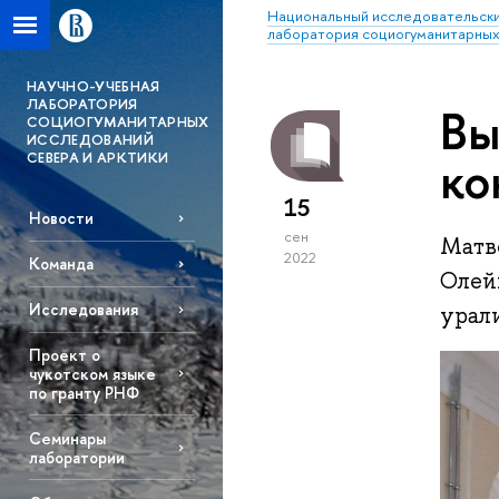
Национальный исследовательски
лаборатория социогуманитарных
НАУЧНО-УЧЕБНАЯ
ЛАБОРАТОРИЯ
Вы
СОЦИОГУМАНИТАРНЫХ
ИССЛЕДОВАНИЙ
СЕВЕРА И АРКТИКИ
ко
15
Новости
сен
Матв
2022
Команда
Олей
Исследования
урал
Проект о
чукотском языке
по гранту РНФ
Семинары
лаборатории