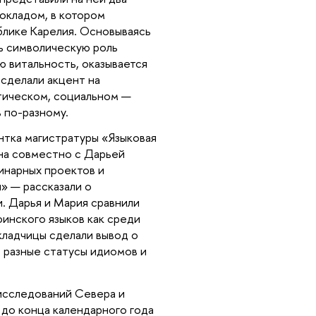
кладом, в котором 
блике Карелия. Основываясь 
ь символическую роль 
 витальность, оказывается 
сделали акцент на 
тическом, социальном — 
 по-разному.
тка магистратуры «Языковая 
на совместно с Дарьей 
нарных проектов и 
 — рассказали о 
. Дарья и Мария сравнили 
инского языков как среди 
кладчицы сделали вывод о 
 разные статусы идиомов и 
сследований Севера и 
 до конца календарного года 