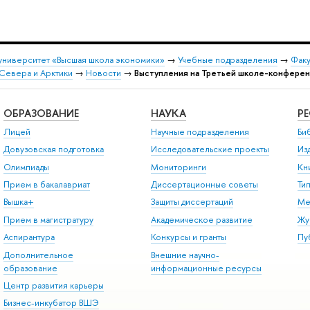
университет «Высшая школа экономики»
→
Учебные подразделения
→
Факу
Севера и Арктики
→
Новости
→
Выступления на Третьей школе-конферен
ОБРАЗОВАНИЕ
НАУКА
Р
Лицей
Научные подразделения
Би
Довузовская подготовка
Исследовательские проекты
Из
Олимпиады
Мониторинги
Кн
Прием в бакалавриат
Диссертационные советы
Ти
Вышка+
Защиты диссертаций
Ме
Прием в магистратуру
Академическое развитие
Жу
Аспирантура
Конкурсы и гранты
Пу
Дополнительное
Внешние научно-
образование
информационные ресурсы
Центр развития карьеры
Бизнес-инкубатор ВШЭ