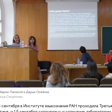
Марии Лапиной и Дарьи Олейник
сия Смирнова
5 сентября в Институте языкознания РАН проходила Треть
тике, и 15 сентября сотрудницы и сотрудник лаборатории 