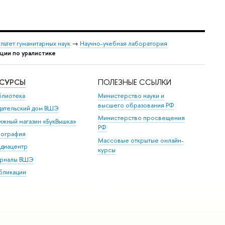
льтет гуманитарных наук
→
Научно-учебная лаборатория
ции по уралистике
ЕСУРСЫ
ПОЛЕЗНЫЕ ССЫЛКИ
блиотека
Министерство науки и
высшего образования РФ
дательский дом ВШЭ
Министерство просвещения
ижный магазин «БукВышка»
РФ
пография
Массовые открытые онлайн-
диацентр
курсы
рналы ВШЭ
бликации