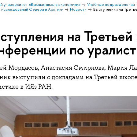
й университет «Высшая школа экономики»
Учебные подразделения
 исследований Севера и Арктики
Новости
Выступления на Треть
ступления на Третьей
нференции по уралист
ей Мордасов, Анастасия Смирнова, Мария Ла
ник выступили с докладами на Третьей школ
истике в ИЯз РАН.