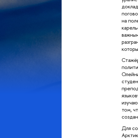
доклад
погово
на пол
карель
важным
разгра
которы
Стажёр
полити
Олейни
студен
препод
языков
изучаю
том, ч
создан
Для со
Арктик