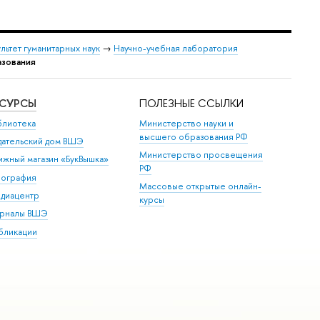
льтет гуманитарных наук
→
Научно-учебная лаборатория
азования
ЕСУРСЫ
ПОЛЕЗНЫЕ ССЫЛКИ
блиотека
Министерство науки и
высшего образования РФ
дательский дом ВШЭ
Министерство просвещения
ижный магазин «БукВышка»
РФ
пография
Массовые открытые онлайн-
диацентр
курсы
рналы ВШЭ
бликации