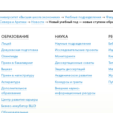
университет «Высшая школа экономики»
→
Учебные подразделения
→
Факу
Севера и Арктики
→
Новости
→
Новый учебный год — новые ступени обр
ОБРАЗОВАНИЕ
НАУКА
Р
Лицей
Научные подразделения
Би
Довузовская подготовка
Исследовательские проекты
Из
Олимпиады
Мониторинги
Кн
Прием в бакалавриат
Диссертационные советы
Ти
Вышка+
Защиты диссертаций
Ме
Прием в магистратуру
Академическое развитие
Жу
Аспирантура
Конкурсы и гранты
Пу
Дополнительное
Внешние научно-
образование
информационные ресурсы
Центр развития карьеры
Бизнес-инкубатор ВШЭ
Образовательные