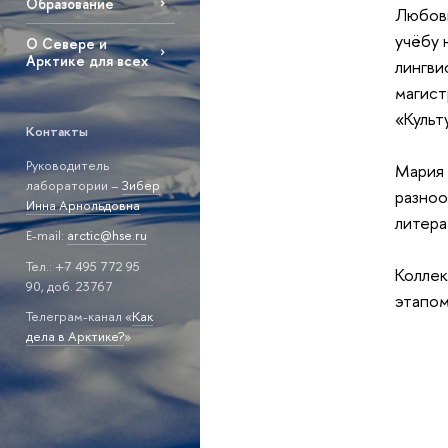
Образование
Любовь
учёбу 
О Севере и
Арктике для всех
лингви
магист
«Культ
Контакты
Руководитель
Мария 
лаборатории –
Зибер
разноо
Инна Арнольдовна
литера
E-mail:
arctic@hse.ru
Тел.: +7 495 772 95
Коллек
90, доб. 23767
этапом
Телеграм-канал «
Как
дела в Арктике?
»