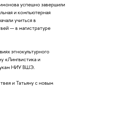
Симонова успешно завершили
льная и компьютерная
ачали учиться в
твей — в магистратуре
виях этнокультурного
му «Лингвистика и
аукам НИУ ВШЭ.
твея и Татьяну с новым