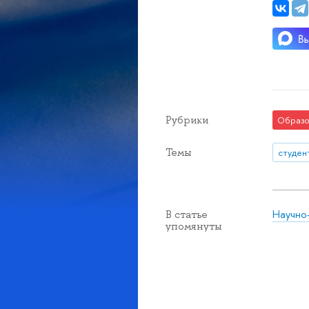
Рубрики
Образо
Темы
студен
Научно
В статье
упомянуты