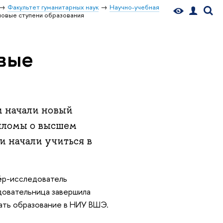
Факультет гуманитарных наук
Научно-учебная
новые ступени образования
вые
и начали новый
ипломы о высшем
и начали учиться в
ёр-исследователь
довательница завершила
чать образование в НИУ ВШЭ.