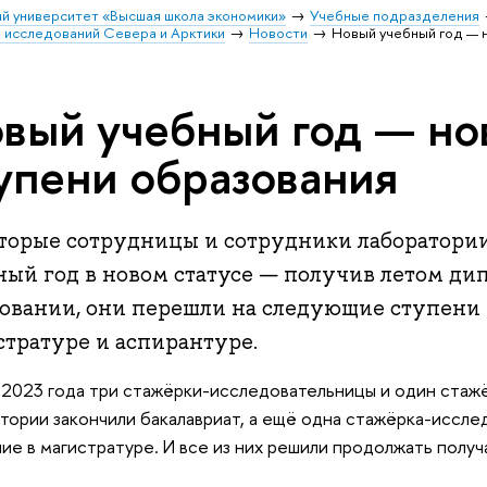
й университет «Высшая школа экономики»
Учебные подразделения
 исследований Севера и Арктики
Новости
Новый учебный год — 
вый учебный год — но
упени образования
торые сотрудницы и сотрудники лаборатори
ный год в новом статусе — получив летом д
зовании, они перешли на следующие ступени 
стратуре и аспирантуре.
2023 года три стажёрки-исследовательницы и один стаж
тории закончили бакалавриат, а ещё одна стажёрка-иссле
ие в магистратуре. И все из них решили продолжать полу