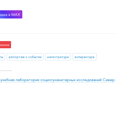
вание
ты
репортаж о событии
магистратура
аспирантура
-учебная лаборатория социогуманитарных исследований Север