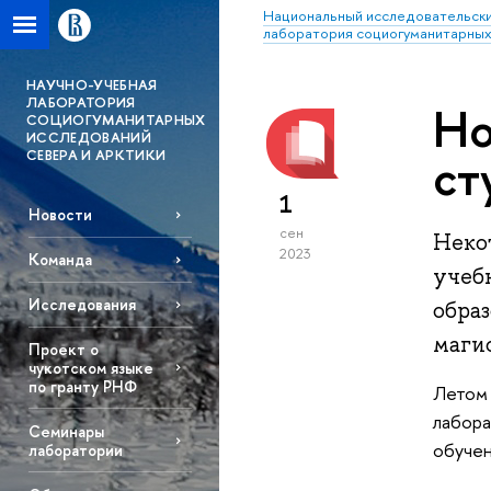
Национальный исследовательски
лаборатория социогуманитарных
НАУЧНО-УЧЕБНАЯ
ЛАБОРАТОРИЯ
Но
СОЦИОГУМАНИТАРНЫХ
ИССЛЕДОВАНИЙ
СЕВЕРА И АРКТИКИ
ст
1
Новости
сен
Неко
2023
Команда
учеб
Исследования
обра
маги
Проект о
чукотском языке
по гранту РНФ
Летом 
лабора
Семинары
обучен
лаборатории