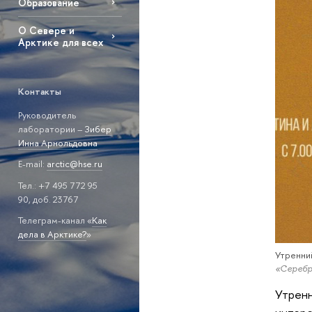
Образование
О Севере и
Арктике для всех
Контакты
Руководитель
лаборатории –
Зибер
Инна Арнольдовна
E-mail:
arctic@hse.ru
Тел.: +7 495 772 95
90, доб. 23767
Телеграм-канал «
Как
дела в Арктике?
»
Утренни
«Серебр
Утренн