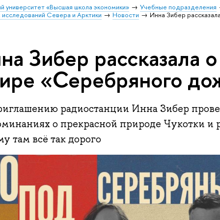
й университет «Высшая школа экономики»
Учебные подразделения
 исследований Севера и Арктики
Новости
Инна Зибер рассказал
на Зибер рассказала о
ире «Серебряного до
риглашению радиостанции Инна Зибер провел
оминаниях о прекрасной природе Чукотки и р
у там всё так дорого