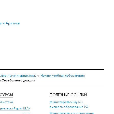
а и Арктики
льтет гуманитарных наук
→
Научно-учебная лаборатория
е «Серебряного дождя»
ЕСУРСЫ
ПОЛЕЗНЫЕ ССЫЛКИ
блиотека
Министерство науки и
высшего образования РФ
дательский дом ВШЭ
Министерство просвещения