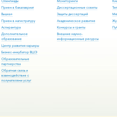
Олимпиады
Мониторинги
Кн
Прием в бакалавриат
Диссертационные советы
Ти
Вышка+
Защиты диссертаций
Ме
Прием в магистратуру
Академическое развитие
Жу
Аспирантура
Конкурсы и гранты
Пу
Дополнительное
Внешние научно-
образование
информационные ресурсы
Центр развития карьеры
Бизнес-инкубатор ВШЭ
Образовательные
партнерства
Обратная связь и
взаимодействие с
получателями услуг