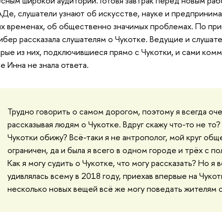
сным широкой аудитории. Готовя завтрак перед новым раб
Де, слушатели узнают об искусстве, науке и предпринимат
их временах, об общественно значимых проблемах. По пр
ибер рассказала слушателям о Чукотке. Ведущие и слушате
рые из них, подключившиеся прямо с Чукотки, и сами комм
е Инна не знала ответа.
Трудно говорить о самом дорогом, поэтому я всегда оч
рассказывая людям о Чукотке. Вдруг скажу что-то не то?
Чукотк
и
обижу? Всё-таки я не антрополог, мой круг общ
ограничен, да и была я всего в одном городе и трёх с п
Как я могу судить о Чукотке, что могу рассказать? Но я 
удивлялась всему в 2018 году, приехав впервые на Чукотк
несколько новых вещей всё же могу поведать жителям 