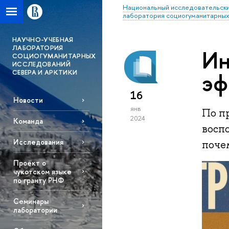
Национальный исследовательски
лаборатория социогуманитарных
НАУЧНО-УЧЕБНАЯ
ЛАБОРАТОРИЯ
Ин
СОЦИОГУМАНИТАРНЫХ
ИССЛЕДОВАНИЙ
СЕВЕРА И АРКТИКИ
эф
16
Новости
янв
По п
2024
Команда
восп
Исследования
почем
Проект о
чукотском языке
по гранту РНФ
Семинары
лаборатории