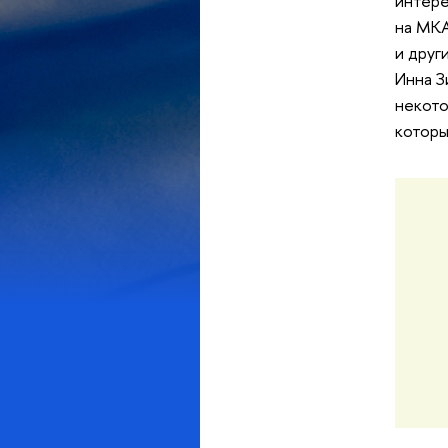
интере
на МКА
и друг
Инна З
некото
которы