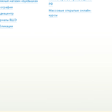
ижный магазин «БукВышка»
РФ
пография
Массовые открытые онлайн-
диацентр
курсы
рналы ВШЭ
бликации