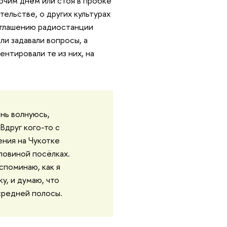
очим днём или стоя в пробке
ельстве, о других культурах
иглашению радиостанции
ли задавали вопросы, а
ентировали те из них, на
ень волнуюсь,
 Вдруг кого-то с
ения на Чукотке
оловиной посёлках.
вспоминаю, как я
у, и думаю, что
средней полосы.