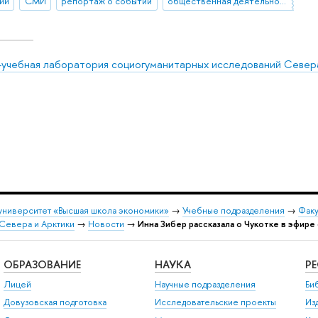
ии
СМИ
репортаж о событии
общественная деятельность
-учебная лаборатория социогуманитарных исследований Север
университет «Высшая школа экономики»
→
Учебные подразделения
→
Факу
Севера и Арктики
→
Новости
→
Инна Зибер рассказала о Чукотке в эфир
ОБРАЗОВАНИЕ
НАУКА
Р
Лицей
Научные подразделения
Би
Довузовская подготовка
Исследовательские проекты
Из