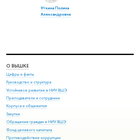
Уткина Полина
Александровна
О ВЫШКЕ
ОБ
Цифры и факты
Ли
Руководство и структура
Дов
Устойчивое развитие в НИУ ВШЭ
Ол
Преподаватели и сотрудники
При
Корпуса и общежития
Вы
Закупки
При
Обращения граждан в НИУ ВШЭ
Ас
Фонд целевого капитала
До
Противодействие коррупции
Цен