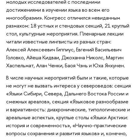
молодых исследователей с последними
достижениями в изучении языка во всем его
многообразии». Конгресс отличился невиданным
размахом: 18 устных и стендовых секций, 21 круглый
стол, культурные мероприятия. Пленарные лекции
читали известные лингвисты из разных стран:
Алексей Алексеевич Гиппиус, Евгений Васильевич
Головко, Айеша Кидваи, Джоханна Николс, Мартин
Хаспельмат, Алан Ченки, Баоя Чэнь и Юха Янхунен.
В числе научных мероприятий были и такие, которые
не могут не вызвать интереса у североведов: секция
«Языки Сибири, Севера, Дальнего Востока России и
смежных ареалов», секция «Языковое разнообразие
и вариативность: диахронические, типологические и
ареальные аспекты», круглые столы «Языки Арктики:
история и современность», «Научно-практические
вопросы сохранения и развития языков» и, конечно,