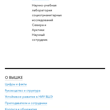
Научно-учебная
лаборатория
социогуманитарных
исследований
Севера и
Арктики:
Научный
сотрудник
О ВЫШКЕ
ОБ
Цифры и факты
Ли
Руководство и структура
Дов
Устойчивое развитие в НИУ ВШЭ
Ол
Преподаватели и сотрудники
При
Корпуса и общежития
Вы