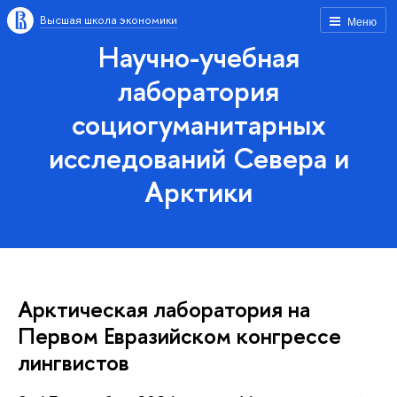
Высшая школа экономики
Меню
Научно-учебная
лаборатория
социогуманитарных
исследований Севера и
Арктики
Арктическая лаборатория на
Первом Евразийском конгрессе
лингвистов