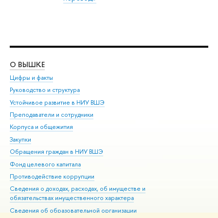
О ВЫШКЕ
ОБ
Цифры и факты
Ли
Руководство и структура
Дов
Устойчивое развитие в НИУ ВШЭ
Ол
Преподаватели и сотрудники
При
Корпуса и общежития
Вы
Закупки
При
Обращения граждан в НИУ ВШЭ
Ас
Фонд целевого капитала
До
Противодействие коррупции
Цен
Сведения о доходах, расходах, об имуществе и
Би
обязательствах имущественного характера
Об
Сведения об образовательной организации
Обр