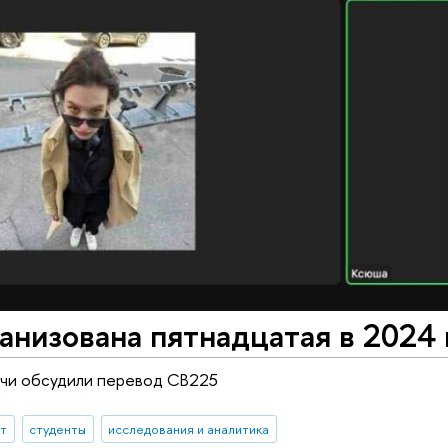
анизована пятнадцатая в 2024 
ечи обсудили перевод CB225
ыт
студенты
исследования и аналитика