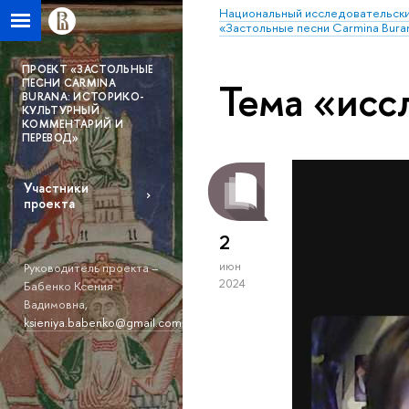
Национальный исследовательски
«Застольные песни Carmina Bura
ПРОЕКТ «ЗАСТОЛЬНЫЕ
Тема «исс
ПЕСНИ CARMINA
BURANA: ИСТОРИКО-
КУЛЬТУРНЫЙ
КОММЕНТАРИЙ И
ПЕРЕВОД»
Участники
проекта
2
июн
Руководитель проекта –
2024
Бабенко Ксения
Вадимовна,
ksieniya.babenko@gmail.com