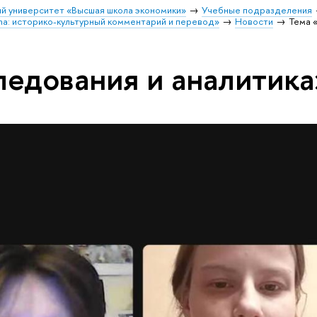
й университет «Высшая школа экономики»
Учебные подразделения
na: историко-культурный комментарий и перевод»
Новости
Тема 
ледования и аналитика