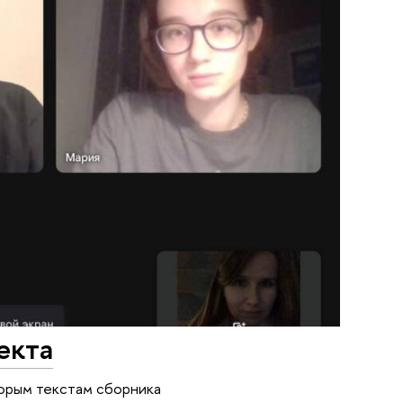
екта
торым текстам сборника