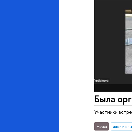
Была орг
Участники встр
Наука
идеи и оп