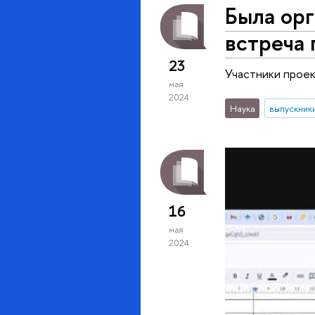
Была орг
встреча 
23
Участники проек
мая
2024
Наука
выпускник
16
мая
2024