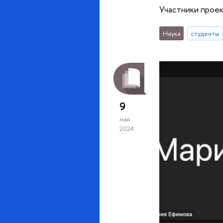
Участники прое
Наука
студенты
9
мая
2024