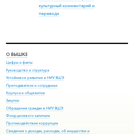
культурный комментарий и
перевод»
О ВЫШКЕ
ОБ
Цифры и факты
Ли
Руководство и структура
Дов
Устойчивое развитие в НИУ ВШЭ
Ол
Преподаватели и сотрудники
При
Корпуса и общежития
Вы
Закупки
При
Обращения граждан в НИУ ВШЭ
Ас
Фонд целевого капитала
До
Противодействие коррупции
Цен
Сведения о доходах, расходах, об имуществе и
Би