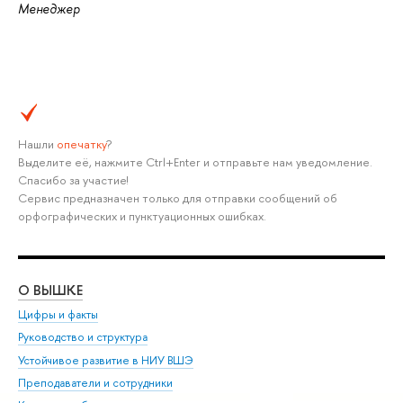
Менеджер
Нашли
опечатку
?
Выделите её, нажмите Ctrl+Enter и отправьте нам уведомление.
Спасибо за участие!
Сервис предназначен только для отправки сообщений об
орфографических и пунктуационных ошибках.
О ВЫШКЕ
ОБ
Цифры и факты
Ли
Руководство и структура
Дов
Устойчивое развитие в НИУ ВШЭ
Ол
Преподаватели и сотрудники
При