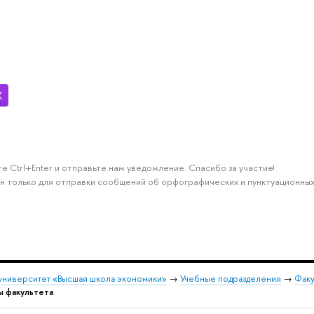
е Ctrl+Enter и отправьте нам уведомление. Спасибо за участие!
н только для отправки сообщений об орфографических и пунктуационных
университет «Высшая школа экономики»
→
Учебные подразделения
→
Факу
ы факультета