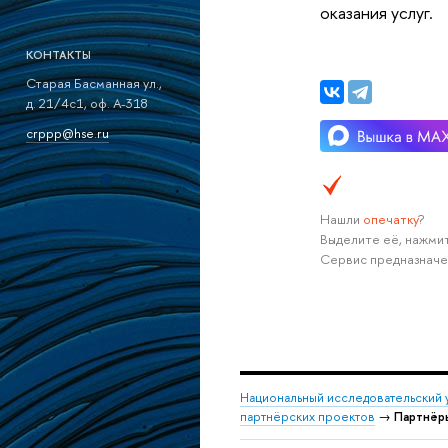
оказания услуг.
КОНТАКТЫ
Старая Басманная ул.,
д. 21/4с1, оф. А-318
crppp@hse.ru
Нашли
опечатку
?
Выделите её, нажмит
Сервис предназначе
Национальный исследовательский 
партнёрских проектов
→
Партнёр