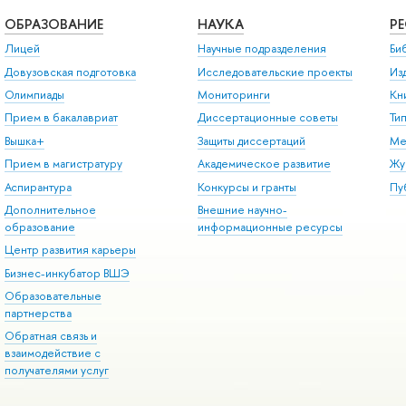
ОБРАЗОВАНИЕ
НАУКА
Р
Лицей
Научные подразделения
Би
Довузовская подготовка
Исследовательские проекты
Из
Олимпиады
Мониторинги
Кн
Прием в бакалавриат
Диссертационные советы
Ти
Вышка+
Защиты диссертаций
Ме
Прием в магистратуру
Академическое развитие
Жу
Аспирантура
Конкурсы и гранты
Пу
Дополнительное
Внешние научно-
образование
информационные ресурсы
Центр развития карьеры
Бизнес-инкубатор ВШЭ
Образовательные
партнерства
Обратная связь и
взаимодействие с
получателями услуг