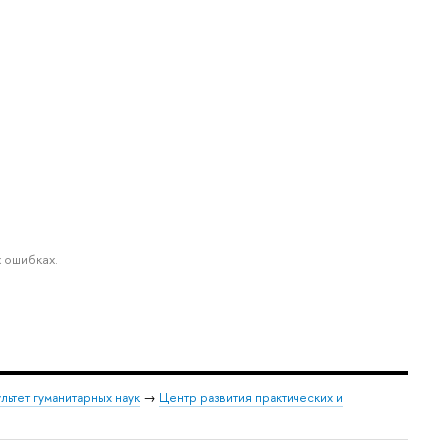
 ошибках.
льтет гуманитарных наук
→
Центр развития практических и