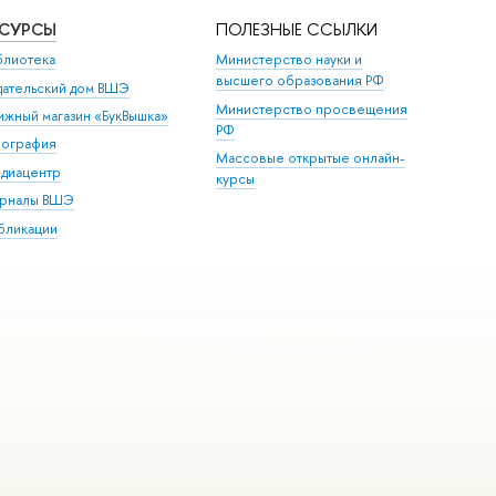
ЕСУРСЫ
ПОЛЕЗНЫЕ ССЫЛКИ
блиотека
Министерство науки и
высшего образования РФ
дательский дом ВШЭ
Министерство просвещения
ижный магазин «БукВышка»
РФ
пография
Массовые открытые онлайн-
диацентр
курсы
рналы ВШЭ
бликации