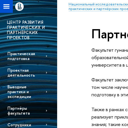
Национальный исследовательски
практических и партнёрских про
ЦЕНТР РАЗВИТИЯ
ПРАКТИЧЕСКИХ И
Партн
ПАРТНЁРСКИХ
ПРОЕКТОВ
Факультет гуман
Практическая
образовательной
подготовка
университета в 
Проектная
деятельность
Факультет заклю
том числе научн
Выездные
практики и
подготовку в эт
экспедиции
Партнёры
Также в рамках 
факультета
реализует прикл
знания; такие к
Сотрудники