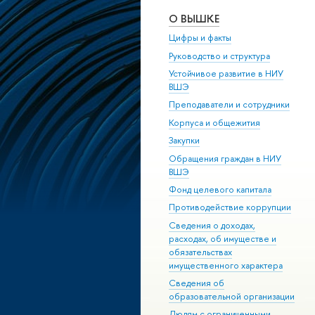
О ВЫШКЕ
Цифры и факты
Руководство и структура
Устойчивое развитие в НИУ
ВШЭ
Преподаватели и сотрудники
Корпуса и общежития
Закупки
Обращения граждан в НИУ
ВШЭ
Фонд целевого капитала
Противодействие коррупции
Сведения о доходах,
расходах, об имуществе и
обязательствах
имущественного характера
Сведения об
образовательной организации
Людям с ограниченными