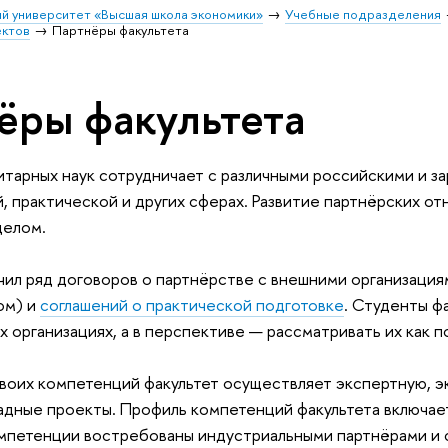
й университет «Высшая школа экономики»
Учебные подразделения
ектов
Партнёры факультета
ёры факультета
итарных наук сотрудничает с различными российскими и з
, практической и других сферах. Развитие партнёрских от
целом.
чил ряд договоров о партнёрстве с внешними организация
ом) и
соглашений о практической подготовке
. Студенты ф
их организациях, а в перспективе — рассматривать их как 
своих компетенций факультет осуществляет экспертную, 
адные проекты. Профиль компетенций факультета включае
омпетенции востребованы индустриальными партнёрами и 