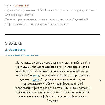
Нашли
опечатку
?
Выделите её, нажмите Ctrl+Enter и отправьте нам уведомление.
Спасибо за участие!
Сервис предназначен только для отправки сообщений об
орфографических и пунктуационных ошибках.
О ВЫШКЕ
ОБ
Цифры и факты
Ли
Руководство и структура
Дов
Устойчивое развитие в НИУ ВШЭ
Ол
Мы используем файлы cookies для улучшения работы сайта
НИУ ВШЭ и большего удобства его использования. Более
Преподаватели и сотрудники
При
подробную информацию об использовании файлов cookies
Корпуса и общежития
Вы
можно найти
здесь
, наши правила обработки персональных
Закупки
При
данных –
здесь
. Продолжая пользоваться сайтом, вы
✖
подтверждаете, что были проинформированы об
Обращения граждан в НИУ ВШЭ
Ас
использовании файлов cookies сайтом НИУ ВШЭ и согласны
Фонд целевого капитала
До
с нашими правилами обработки персональных данных. Вы
можете отключить файлы cookies в настройках Вашего
Противодействие коррупции
Цен
браузера.
Сведения о доходах, расходах, об имуществе и
Би