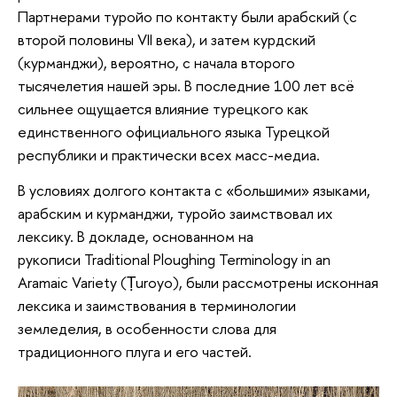
Партнерами туройо по контакту были арабский (с
второй половины VII века), и затем курдский
(курманджи), вероятно, с начала второго
тысячелетия нашей эры. В последние 100 лет всё
сильнее ощущается влияние турецкого как
единственного официального языка Турецкой
республики и практически всех масс-медиа.
В условиях долгого контакта с «большими» языками,
арабским и курманджи, туройо заимствовал их
лексику. В докладе, основанном на
рукописи Traditional Ploughing Terminology in an
Aramaic Variety (Ṭuroyo), были рассмотрены исконная
лексика и заимствования в терминологии
земледелия, в особенности слова для
традиционного плуга и его частей.