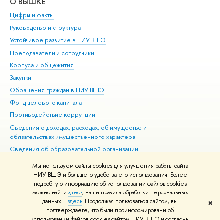
О ВЫШКЕ
ОБ
Цифры и факты
Ли
Руководство и структура
Дов
Устойчивое развитие в НИУ ВШЭ
Ол
Преподаватели и сотрудники
При
Корпуса и общежития
Вы
Закупки
При
Обращения граждан в НИУ ВШЭ
Ас
Фонд целевого капитала
До
Противодействие коррупции
Цен
Сведения о доходах, расходах, об имуществе и
Би
обязательствах имущественного характера
Об
Сведения об образовательной организации
Обр
Людям с ограниченными возможностями здоровья
Мы используем файлы cookies для улучшения работы сайта
Единая платежная страница
НИУ ВШЭ и большего удобства его использования. Более
подробную информацию об использовании файлов cookies
Работа в Вышке
можно найти
здесь
, наши правила обработки персональных
данных –
здесь
. Продолжая пользоваться сайтом, вы
✖
Редактору
подтверждаете, что были проинформированы об
© НИУ ВШЭ 1993–2026
Адреса и контакты
Условия использования
использовании файлов cookies сайтом НИУ ВШЭ и согласны