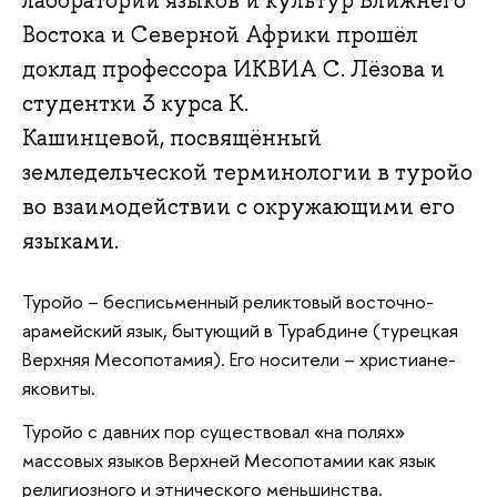
лаборатории языков и культур Ближнего
Востока и Северной Африки прошёл
доклад профессора ИКВИА С. Лёзова и
студентки 3 курса К.
Кашинцевой, посвящённый
земледельческой терминологии в туройо
во взаимодействии с окружающими его
языками.
Туройо – бесписьменный реликтовый восточно-
арамейский язык, бытующий в Турабдине (турецкая
Верхняя Месопотамия). Его носители – христиане-
яковиты.
Туройо с давних пор существовал «на полях»
массовых языков Верхней Месопотамии как язык
религиозного и этнического меньшинства.