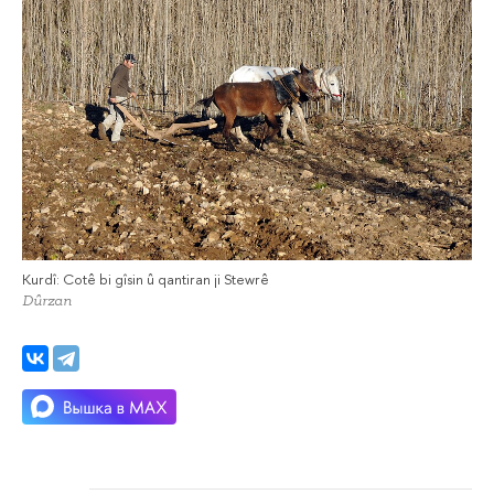
Kurdî: Cotê bi gîsin û qantiran ji Stewrê
Dûrzan