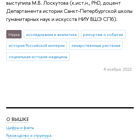
выступила М.В. Лоскутова (к.ист.н., PhD, доцент
Департамента истории Санкт-Петербургской школы
гуманитарных наук и искусств НИУ ВШЭ СПб).
Наука
исследования и аналитика
репортаж о событии
история Российской империи
лекарственные растения
социальная история медицины
4 ноября 2022
О ВЫШКЕ
ОБ
Цифры и факты
Ли
Руководство и структура
Дов