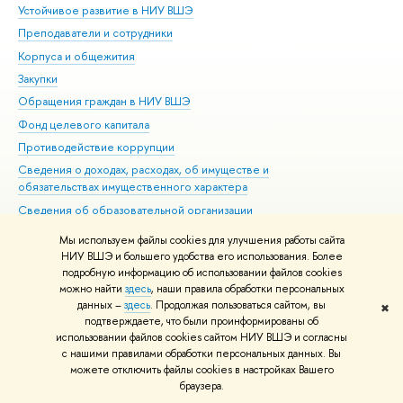
Устойчивое развитие в НИУ ВШЭ
Ол
Преподаватели и сотрудники
При
Корпуса и общежития
Вы
Закупки
При
Обращения граждан в НИУ ВШЭ
Ас
Фонд целевого капитала
До
Противодействие коррупции
Цен
Сведения о доходах, расходах, об имуществе и
Би
обязательствах имущественного характера
Об
Сведения об образовательной организации
Обр
Людям с ограниченными возможностями здоровья
Мы используем файлы cookies для улучшения работы сайта
Единая платежная страница
НИУ ВШЭ и большего удобства его использования. Более
подробную информацию об использовании файлов cookies
Работа в Вышке
можно найти
здесь
, наши правила обработки персональных
данных –
здесь
. Продолжая пользоваться сайтом, вы
✖
Редактору
подтверждаете, что были проинформированы об
© НИУ ВШЭ 1993–2026
Адреса и контакты
Условия использования
использовании файлов cookies сайтом НИУ ВШЭ и согласны
с нашими правилами обработки персональных данных. Вы
материалов
Политика конфиденциальности
Карта сайта
можете отключить файлы cookies в настройках Вашего
Шрифты HSE Sans и HSE Slab разработаны в
Школе дизайна НИУ ВШЭ
браузера.