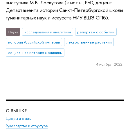
выступила М.В. Лоскутова (к.ист.н., PhD, доцент
Департамента истории Санкт-Петербургской школы
гуманитарных наук и искусств НИУ ВШЭ СПб).
Наука
исследования и аналитика
репортаж о событии
история Российской империи
лекарственные растения
социальная история медицины
4 ноября 2022
О ВЫШКЕ
ОБ
Цифры и факты
Ли
Руководство и структура
Дов