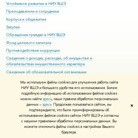
Устойчивое развитие в НИУ ВШЭ
Ол
Преподаватели и сотрудники
При
Корпуса и общежития
Вы
Закупки
При
Обращения граждан в НИУ ВШЭ
Ас
Фонд целевого капитала
До
Противодействие коррупции
Цен
Сведения о доходах, расходах, об имуществе и
Би
обязательствах имущественного характера
Об
Сведения об образовательной организации
Обр
Людям с ограниченными возможностями здоровья
Мы используем файлы cookies для улучшения работы сайта
Единая платежная страница
НИУ ВШЭ и большего удобства его использования. Более
подробную информацию об использовании файлов cookies
Работа в Вышке
можно найти
здесь
, наши правила обработки персональных
данных –
здесь
. Продолжая пользоваться сайтом, вы
✖
Редактору
подтверждаете, что были проинформированы об
© НИУ ВШЭ 1993–2026
Адреса и контакты
Условия использования
использовании файлов cookies сайтом НИУ ВШЭ и согласны
с нашими правилами обработки персональных данных. Вы
материалов
Политика конфиденциальности
Карта сайта
можете отключить файлы cookies в настройках Вашего
Шрифты HSE Sans и HSE Slab разработаны в
Школе дизайна НИУ ВШЭ
браузера.