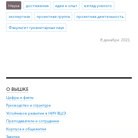
Наука
достижения
идеи и опыт
взгляд ученого
экспертиза
проектная группа
проектная деятельность
Факультет гуманитарных наук
8 декабря 2021
О ВЫШКЕ
ОБ
Цифры и факты
Ли
Руководство и структура
Дов
Устойчивое развитие в НИУ ВШЭ
Ол
Преподаватели и сотрудники
При
Корпуса и общежития
Вы
Закупки
При