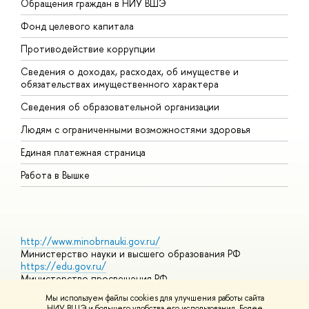
Обращения граждан в НИУ ВШЭ
А
Фонд целевого капитала
Д
Противодействие коррупции
Ц
Сведения о доходах, расходах, об имуществе и
Б
обязательствах имущественного характера
О
Сведения об образовательной организации
О
Людям с ограниченными возможностями здоровья
Единая платежная страница
Работа в Вышке
http://www.minobrnauki.gov.ru/
Министерство науки и высшего образования РФ
https://edu.gov.ru/
Министерство просвещения РФ
https://elearning.hse.ru/mooc
Мы используем файлы cookies для улучшения работы сайта
Массовые открытые онлайн-курсы
НИУ ВШЭ и большего удобства его использования. Более