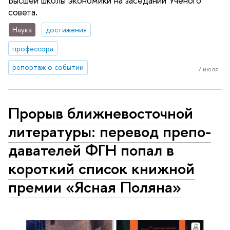
Высшей школы экономики на заседании Учёного
совета.
Наука
достижения
профессора
репортаж о событии
7 июля
Прорыв ближ­не­во­сточ­ной
литературы: перевод пре­по­
да­ва­те­лей ФГН попал в
короткий список книжной
премии «Ясная Поляна»