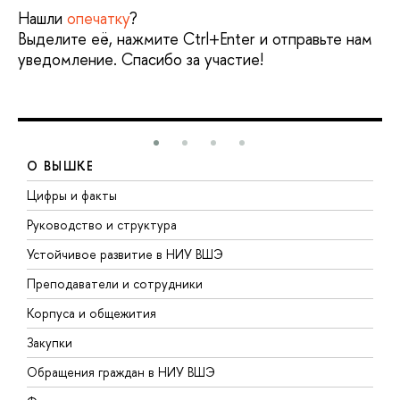
Нашли
опечатку
?
Выделите её, нажмите Ctrl+Enter и отправьте нам
уведомление. Спасибо за участие!
О ВЫШКЕ
Цифры и факты
Л
Руководство и структура
Д
Устойчивое развитие в НИУ ВШЭ
О
Преподаватели и сотрудники
П
Корпуса и общежития
В
Закупки
П
Обращения граждан в НИУ ВШЭ
А