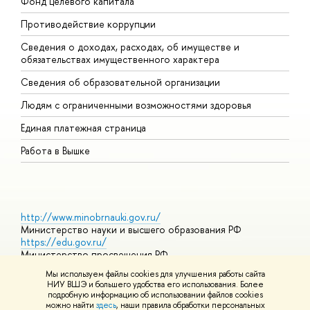
Фонд целевого капитала
Д
Противодействие коррупции
Ц
Сведения о доходах, расходах, об имуществе и
Б
обязательствах имущественного характера
О
Сведения об образовательной организации
О
Людям с ограниченными возможностями здоровья
Единая платежная страница
Работа в Вышке
http://www.minobrnauki.gov.ru/
Министерство науки и высшего образования РФ
https://edu.gov.ru/
Министерство просвещения РФ
https://elearning.hse.ru/mooc
Мы используем файлы cookies для улучшения работы сайта
Массовые открытые онлайн-курсы
НИУ ВШЭ и большего удобства его использования. Более
подробную информацию об использовании файлов cookies
можно найти
здесь
, наши правила обработки персональных