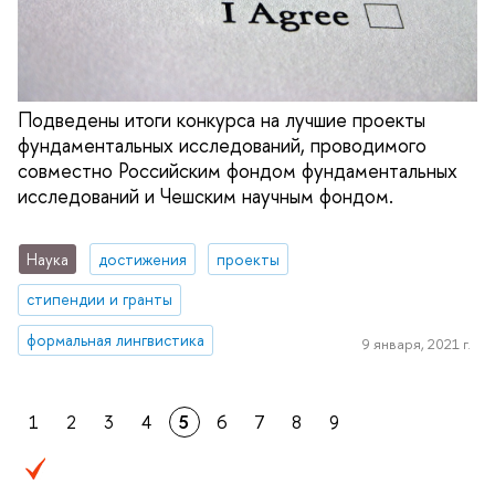
Подведены итоги конкурса на лучшие проекты
фундаментальных исследований, проводимого
совместно Российским фондом фундаментальных
исследований и Чешским научным фондом.
Наука
достижения
проекты
стипендии и гранты
формальная лингвистика
9 января, 2021 г.
1
2
3
4
5
6
7
8
9