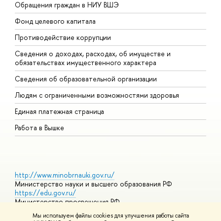
Обращения граждан в НИУ ВШЭ
А
Фонд целевого капитала
Д
Противодействие коррупции
Ц
Сведения о доходах, расходах, об имуществе и
Б
обязательствах имущественного характера
О
Сведения об образовательной организации
О
Людям с ограниченными возможностями здоровья
Единая платежная страница
Работа в Вышке
http://www.minobrnauki.gov.ru/
Министерство науки и высшего образования РФ
https://edu.gov.ru/
Министерство просвещения РФ
https://elearning.hse.ru/mooc
Мы используем файлы cookies для улучшения работы сайта
Массовые открытые онлайн-курсы