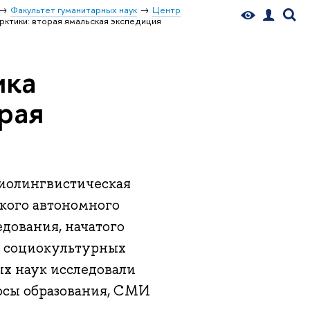
Факультет гуманитарных наук
Центр
рктики: вторая ямальская экспедиция
ика
рая
циолингвистическая
кого автономного
дования, начатого
ра социокультурных
ых наук исследовали
осы образования, СМИ