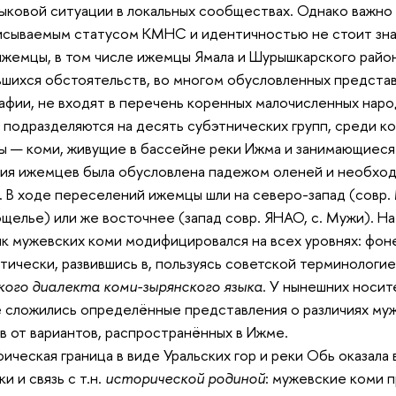
ыковой ситуации в локальных сообществах. Однако важно 
сываемым статусом КМНС и идентичностью не стоит знак
жемцы, в том числе ижемцы Ямала и Шурышкарского район
шихся обстоятельств, во многом обусловленных предста
афии, не входят в перечень коренных малочисленных нар
е
подразделяются на десять субэтнических групп, среди к
 — коми, живущие в бассейне реки Ижма и занимающиеся 
ия ижемцев была обусловлена падежом оленей и необхо
. В ходе переселений ижемцы шли на северо-запад (совр. 
щелье) или же восточнее (запад совр. ЯНАО, с. Мужи). Н
ык мужевских коми модифицировался на всех уровнях: фон
тически, развившись в,
пользуясь советской терминологи
ого диалекта коми-зырянского языка
. У нынешних носи
 сложились определённые представления о различиях муж
в от вариантов, распространённых в Ижме.
фическая граница в виде Уральских гор и реки Обь оказала
и и связь с т.н.
исторической родиной
: мужевские коми 