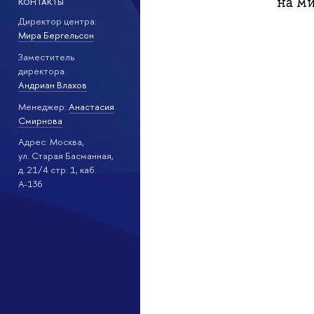
на м
КОНТАКТЫ
Директор центра:
Мира Бергельсон
Заместитель
директора:
Андриан Влахов
Менеджер:
Анастасия
Смирнова
Адрес: Москва,
ул. Старая Басманная,
д. 21/4 стр. 1, каб.
А-136