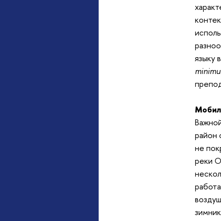
характ
контек
исполь
разноо
языку 
minim
препод
Мобил
Важной
район 
не пок
реки О
нескол
работа
воздуш
зимник