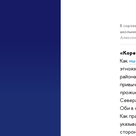
В сорок
школьни
Алекса
«Корен
Как
мы
этнояз
района
привыч
прожи
Север
Оби в 
Как пр
указыв
сторон