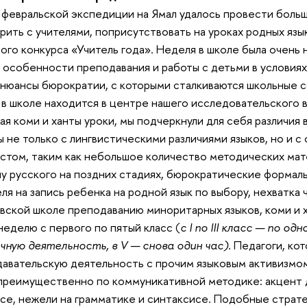
 февральской экспедиции на Ямал удалось провести больш
рить с учителями, поприсутствовать на уроках родных яз
ого конкурса «Учитель года». Неделя в школе была очень 
 особенности преподавания и работы с детьми в условиях
 нюансы бюрократии, с которыми сталкиваются школьные 
 в школе находится в центре нашего исследовательского в
я коми и ханты уроки, мы подчеркнули для себя различия 
ы не только с лингвистическими различиями языков, но и
стом, таким как небольшое количество методических мате
у русского на поздних стадиях, бюрократические формаль
ля на запись ребенка на родной язык по выбору, нехватка 
вской школе преподаванию миноритарных языков, коми и 
 неделю с первого по пятый класс (
с I по III класс — по од
чную деятельность, в V — снова один час).
Педагоги, ко
авательскую деятельность с прочим языковым активизмом
преимущественно по коммуникативной методике: акцент д
се, нежели на грамматике и синтаксисе. Подобные страт