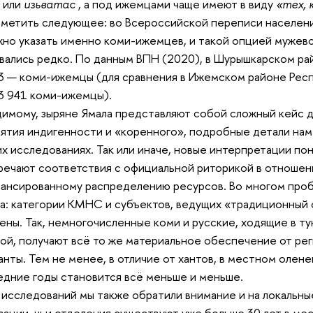
е
или
изьватас
, а под ижемцами чаще имеют в виду
«
тех, 
метить следующее: во Всероссийской переписи населени
но указать именно коми-ижемцев, и такой опцией мужев
вались редко. По данным ВПН (2020), в Шурышкарском ра
 3 — коми-ижемцы (для сравнения в Ижемском районе Респ
 3 941 коми-ижемцы).
имому, зыряне Ямала представляют собой сложный кейс д
ятия индигенности и «коренного», подробные детали нам
х исследованиях. Так или иначе, новые интерпретации по
речают соответствия с официальной риторикой в отношен
ансированному распределению ресурсов. Во многом проб
а: категории КМНС и субъектов, ведущих «традиционный 
ены. Так, немногочисленные коми и русские, ходящие в т
ой, получают всё то же материальное обеспечение от рег
анты. Тем не менее, в отличие от хантов, в местном оле
едние годы становится всё меньше и меньше.
 исследований мы также обратили внимание и на локальны
зации, чьи отделения существуют уже больше 30 лет в ме