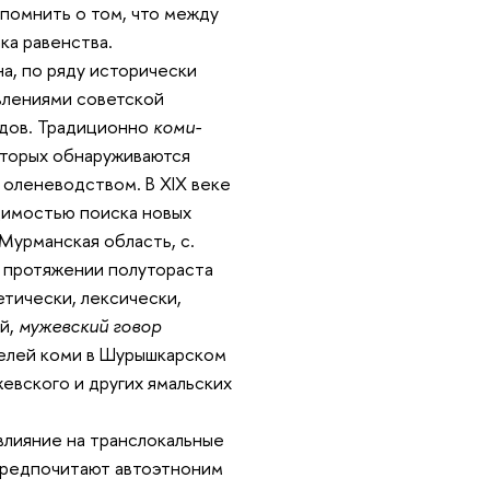
помнить о том, что между
а равенства.
а, по ряду исторически
влениями советской
одов. Традиционно
коми-
оторых обнаруживаются
оленеводством. В XIX веке
димостью поиска новых
Мурманская область, с.
а протяжении полутораста
етически, лексически,
ей,
мужевский говор
телей коми в Шурышкарском
евского и других ямальских
 влияние на транслокальные
предпочитают автоэтноним