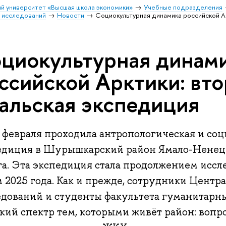
й университет «Высшая школа экономики»
Учебные подразделения
х исследований
Новости
Социокультурная динамика российской А
циокультурная динам
ссийской Арктики: вто
альская экспедиция
6 февраля проходила антропологическая и со
едиция в Шурышкарский район Ямало-Ненец
га. Эта экспедиция стала продолжением иссле
м 2025 года. Как и прежде, сотрудники Цент
едований и студенты факультета гуманитарн
кий спектр тем, которыми живёт район: вопр