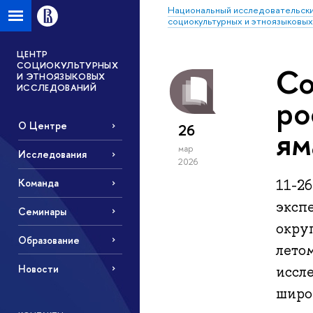
Национальный исследовательски
социокультурных и этноязыковы
ЦЕНТР
СОЦИОКУЛЬТУРНЫХ
Со
И ЭТНОЯЗЫКОВЫХ
ИССЛЕДОВАНИЙ
ро
О Центре
26
ям
мар
Исследования
2026
11-2
Команда
эксп
Семинары
окру
Образование
лето
Новости
иссл
широ