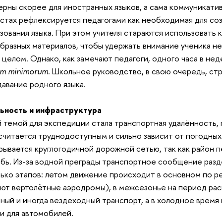
ерны скорее для иностранных языков, а сама коммуникати
стах рефлексируется педагогами как необходимая для со
зования языка. При этом учителя стараются использовать
бразных материалов, чтобы удержать внимание ученика не 
в целом. Однако, как замечают педагоги, одного часа в н
um minimorum
. Школьное руководство, в свою очередь, ст
авание родного языка.
ьность и инфраструктура
 темой для экспедиции стала транспортная удалённость,
считается труднодоступным и сильно зависит от погодных 
рывается круглогодичной дорожной сетью, так как район 
бь. Из-за водной преграды транспортное сообщение разде
ько этапов: летом движение происходит в основном по ре
ют вертолётные аэродромы), в межсезонье на период рас
ный и иногда вездеходный транспорт, а в холодное время
и для автомобилей.