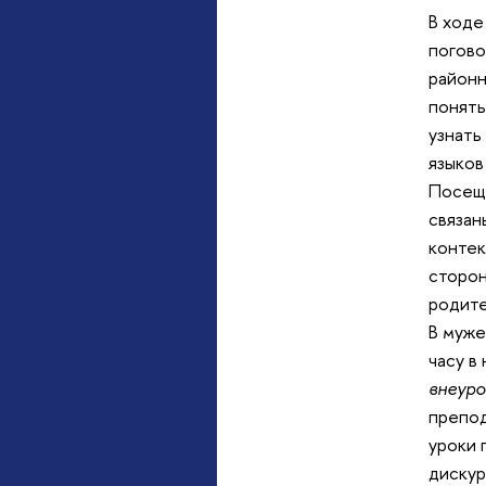
В ходе
погово
районн
понять
узнать
языков
Посеща
связан
контек
сторон
родите
В муже
часу в
внеуро
препод
уроки 
дискур