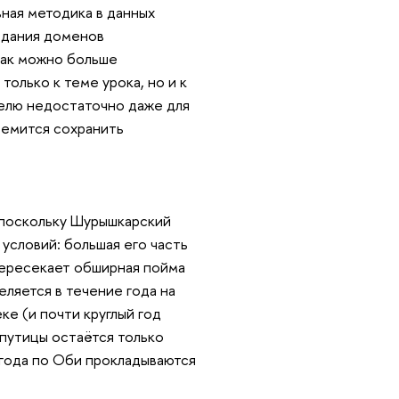
вная методика в данных
здания доменов
 как можно больше
только к теме урока, но и к
еделю недостаточно даже для
ремится сохранить
 поскольку Шурышкарский
условий: большая его часть
пересекает обширная пойма
ляется в течение года на
ке (и почти круглый год
путицы остаётся только
 года по Оби прокладываются