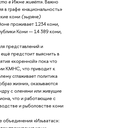
кто в Ижме живёт»
. Важно
я в графе «национальность»
ские коми
(
зыряне
)
йоне проживает 1234 коми,
ублики Коми — 14 389 коми,
ля представлений и
 ещё предстоит выяснить в
нятия «коренной» пока что
ии КМНС, что приводит к
лему сглаживает политика
образ жизни», оказываются
ундру с оленями или живущие
иона, что и работающие с
неводстве и рыболовстве коми
е объединения «Изьватас»:
стах проживания коми-