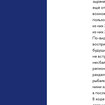
зырян
ещё от
возмож
пользо
из них
из них
По-вид
воспри
будущи
не вст
несбал
регион
раздел
рыбалк
ними х
в посл
В ходе
органи