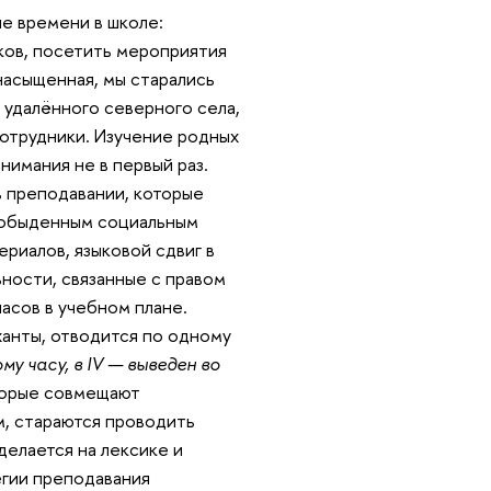
е времени в школе:
ыков, посетить мероприятия
насыщенная, мы старались
 удалённого северного села,
сотрудники. Изучение родных
нимания не в первый раз.
в преподавании, которые
 с обыденным социальным
риалов, языковой сдвиг в
ности, связанные с правом
часов в учебном плане.
ханты, отводится по одному
ному часу, в IV — выведен во
торые совмещают
, стараются проводить
елается на лексике и
егии преподавания