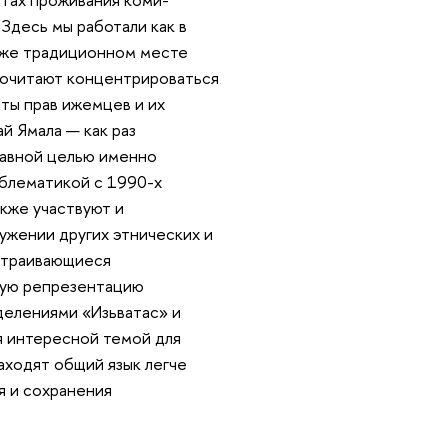
Здесь мы работали как в
акже традиционном месте
почитают концентрироваться
иты прав ижемцев и их
й Ямала — как раз
лавной целью именно
облематикой с 1990-х
акже участвуют и
ужении других этнических и
ыстраивающиеся
ную репрезентацию
делениями «Изьватас» и
 интересной темой для
находят общий язык легче
я и сохранения