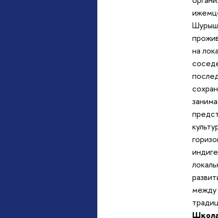
ижемце
Шурышк
прожив
на лок
соседе
послед
сохран
занима
предст
культу
горизо
индиге
локаль
развит
между 
традиц
Школа