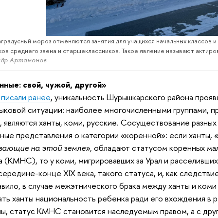
аградусный мороз отменяются занятия для учащихся начальных классов и
ков среднего звена и старшеклассников. Такое явление называют актиро
ндр Артамонов
ные: свой, чужой, другой»
 писали ранее
, уникальность Шурышкарского района прояв
ыковой ситуации: наиболее многочисленными группами, 
, являются ханты, коми, русские. Сосуществование разных
ные представления о категории «коренной»: если ханты, 
вающие на этой земле»
, обладают статусом
коренных ма
а
(КМНС), то у коми, мигрировавших за Урал и расселивши
середине-конце XIX века, такого статуса, и, как следствие
авило, в случае межэтнического брака между ханты и ком
ать ханты национальность ребенка ради его вхождения в
ы, статус КМНС становится наследуемым правом, а с др