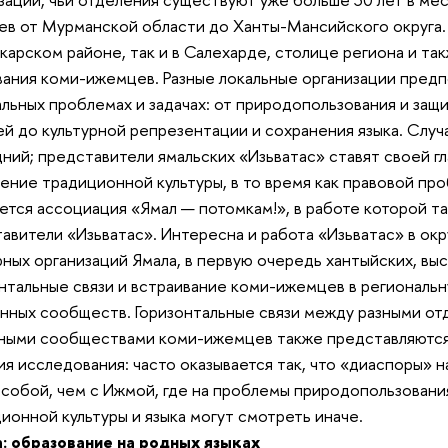
в от Мурманской области до Ханты-Мансийского округа. 
арском районе, так и в Салехарде, столице региона и т
ания коми-ижемцев. Разные локальные организации пред
альных проблемах и задачах: от природопользования и защ
й до культурной репрезентации и сохранения языка. Случа
ний; представители ямальских «Изьватас» ставят своей г
ение традиционной культуры, в то время как правовой пр
ется ассоциация «Ямал — потомкам!», в работе которой т
авители «Изьватас». Интересна и работа «Изьватас» в окр
рных организаций Ямала, в первую очередь хантыйских, в
нтальные связи и встраивание коми-ижемцев в региональ
нных сообществ. Горизонтальные связи между разными от
ными сообществами коми-ижемцев также представляются
ия исследования: часто оказывается так, что «диаспоры» 
собой, чем с Ижмой, где на проблемы природопользовани
ионной культуры и языка могут смотреть иначе.
: образование на родных языках