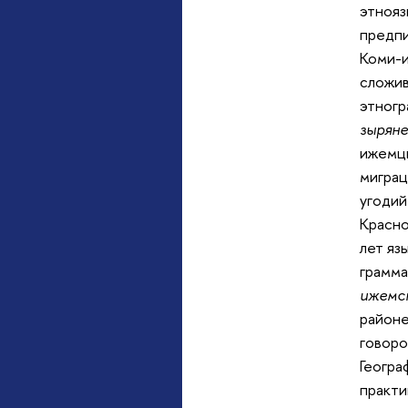
этнояз
предпи
Коми-и
сложив
этногр
зырян
ижемцы
миграц
угодий
Красно
лет яз
грамма
ижемск
районе
говоро
Геогра
практик