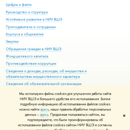
Цифры и факты
Ли
Руководство и структура
Дов
Устойчивое развитие в НИУ ВШЭ
Ол
Преподаватели и сотрудники
При
Корпуса и общежития
Вы
Закупки
При
Обращения граждан в НИУ ВШЭ
Ас
Фонд целевого капитала
До
Противодействие коррупции
Цен
Сведения о доходах, расходах, об имуществе и
Би
обязательствах имущественного характера
Об
Сведения об образовательной организации
Обр
Людям с ограниченными возможностями здоровья
Мы используем файлы cookies для улучшения работы сайта
Единая платежная страница
НИУ ВШЭ и большего удобства его использования. Более
подробную информацию об использовании файлов cookies
Работа в Вышке
можно найти
здесь
, наши правила обработки персональных
данных –
здесь
. Продолжая пользоваться сайтом, вы
✖
Редактору
подтверждаете, что были проинформированы об
© НИУ ВШЭ 1993–2026
Адреса и контакты
Условия использования
использовании файлов cookies сайтом НИУ ВШЭ и согласны