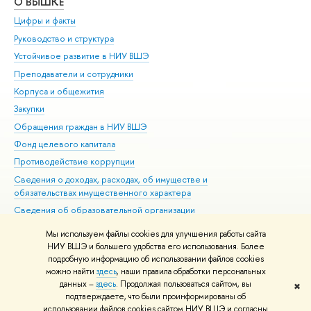
О ВЫШКЕ
ОБ
Цифры и факты
Ли
Руководство и структура
Дов
Устойчивое развитие в НИУ ВШЭ
Ол
Преподаватели и сотрудники
При
Корпуса и общежития
Вы
Закупки
При
Обращения граждан в НИУ ВШЭ
Ас
Фонд целевого капитала
До
Противодействие коррупции
Цен
Сведения о доходах, расходах, об имуществе и
Би
обязательствах имущественного характера
Об
Сведения об образовательной организации
Обр
Людям с ограниченными возможностями здоровья
Мы используем файлы cookies для улучшения работы сайта
Единая платежная страница
НИУ ВШЭ и большего удобства его использования. Более
подробную информацию об использовании файлов cookies
Работа в Вышке
можно найти
здесь
, наши правила обработки персональных
данных –
здесь
. Продолжая пользоваться сайтом, вы
✖
Редактору
подтверждаете, что были проинформированы об
© НИУ ВШЭ 1993–2026
Адреса и контакты
Условия использования
использовании файлов cookies сайтом НИУ ВШЭ и согласны