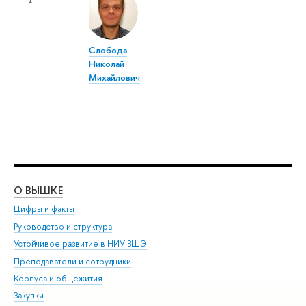
Слобода
Николай
Михайлович
О ВЫШКЕ
ОБ
Цифры и факты
Ли
Руководство и структура
Дов
Устойчивое развитие в НИУ ВШЭ
Ол
Преподаватели и сотрудники
При
Корпуса и общежития
Вы
Закупки
При