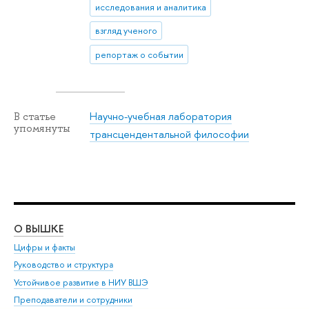
исследования и аналитика
взгляд ученого
репортаж о событии
Научно-учебная лаборатория
В статье
упомянуты
трансцендентальной философии
О ВЫШКЕ
ОБ
Цифры и факты
Ли
Руководство и структура
Дов
Устойчивое развитие в НИУ ВШЭ
Ол
Преподаватели и сотрудники
При