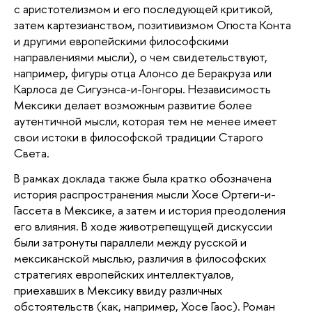
с аристотелизмом и его последующей критикой,
затем картезианством, позитивизмом Огюста Конта
и другими европейскими философскими
направлениями мысли), о чем свидетельствуют,
например, фигуры отца Алонсо де Беракруза или
Карлоса де Сигуэнса-и-Гонгоры. Независимость
Мексики делает возможным развитие более
аутентичной мысли, которая тем не менее имеет
свои истоки в философской традиции Старого
Света.
В рамках доклада также была кратко обозначена
история распространения мысли Хосе Ортеги-и-
Гассета в Мексике, а затем и история преодоления
его влияния. В ходе животрепещущей дискуссии
были затронуты параллели между русской и
мексиканской мыслью, различия в философских
стратегиях европейских интеллектуалов,
приехавших в Мексику ввиду различных
обстоятельств (как, например, Хосе Гаос). Роман