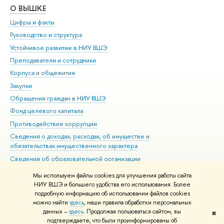
О ВЫШКЕ
ОБ
Цифры и факты
Ли
Руководство и структура
Дов
Устойчивое развитие в НИУ ВШЭ
Ол
Преподаватели и сотрудники
При
Корпуса и общежития
Вы
Закупки
При
Обращения граждан в НИУ ВШЭ
Ас
Фонд целевого капитала
До
Противодействие коррупции
Цен
Сведения о доходах, расходах, об имуществе и
Би
обязательствах имущественного характера
Об
Сведения об образовательной организации
Обр
Людям с ограниченными возможностями здоровья
Мы используем файлы cookies для улучшения работы сайта
Единая платежная страница
НИУ ВШЭ и большего удобства его использования. Более
подробную информацию об использовании файлов cookies
Работа в Вышке
можно найти
здесь
, наши правила обработки персональных
данных –
здесь
. Продолжая пользоваться сайтом, вы
✖
Редактору
подтверждаете, что были проинформированы об