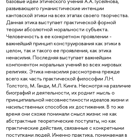
базовые идеи этического учения А.А. Гусейнова,
развивающего гуманистические интенции
кантовской этики на всех этапах своего творчества.
Данная этика выступает практической формой
теории абсолютной моральности субъекта.
Человечность в ее конкретном проявлении -
важнейший принцип конструирования как этики в
целом, так и такого ее проявления, как этика
ненасилия. Последняя выступает важнейшим
компонентом моральных учений во всех мировых
религиях. Этика ненасилия рассмотрена прежде
всего как часть практической философии Л.Н.
Толстого, М. Ганди, М.Л. Кинга. Несмотря на различие
биографий и деятельности, их роднит мысль о
принципиальной несовместимости идеалов жизни и
насильственных способов их достижения. В то же
время они схоже понимали смысл жизни: не как
абстрактные теоретические постулаты, но как
практические действия, связанные с конкретными
поступками людей. Именно практика, понимаемая в