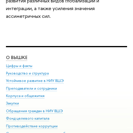
развития различных видов глобализации и
интеграции, а также усиления значения
ассиметричных сил.
О ВЫШКЕ
ОБ
Цифры и факты
Ли
Руководство и структура
Дов
Устойчивое развитие в НИУ ВШЭ
Ол
Преподаватели и сотрудники
При
Корпуса и общежития
Вы
Закупки
При
Обращения граждан в НИУ ВШЭ
Ас
Фонд целевого капитала
До
Противодействие коррупции
Цен