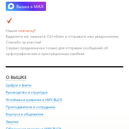
Нашли
опечатку
?
Выделите её, нажмите Ctrl+Enter и отправьте нам уведомление.
Спасибо за участие!
Сервис предназначен только для отправки сообщений об
орфографических и пунктуационных ошибках.
О ВЫШКЕ
ОБ
Цифры и факты
Ли
Руководство и структура
Дов
Устойчивое развитие в НИУ ВШЭ
Ол
Преподаватели и сотрудники
При
Корпуса и общежития
Вы
Закупки
При
Обращения граждан в НИУ ВШЭ
Ас