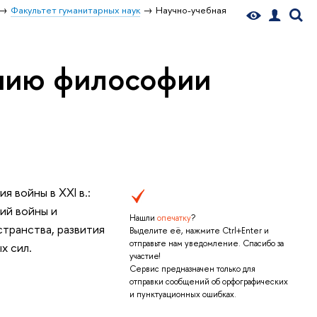
Факультет гуманитарных наук
Научно-учебная
ению философии
 войны в XXI в.:
ий войны и
Нашли
опечатку
?
транства, развития
Выделите её, нажмите Ctrl+Enter и
отправьте нам уведомление. Спасибо за
х сил.
участие!
Сервис предназначен только для
отправки сообщений об орфографических
и пунктуационных ошибках.