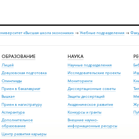
университет «Высшая школа экономики»
→
Учебные подразделения
→
Факу
ОБРАЗОВАНИЕ
НАУКА
Р
Лицей
Научные подразделения
Би
Довузовская подготовка
Исследовательские проекты
Из
Олимпиады
Мониторинги
Кн
Прием в бакалавриат
Диссертационные советы
Ти
Вышка+
Защиты диссертаций
Ме
Прием в магистратуру
Академическое развитие
Жу
Аспирантура
Конкурсы и гранты
Пу
Дополнительное
Внешние научно-
образование
информационные ресурсы
Центр развития карьеры