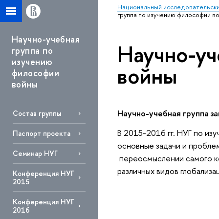
Национальный исследовательски
группа по изучению философии в
Научно-учебная
Научно-уч
группа по
изучению
войны
философии
войны
Научно-учебная группа з
Состав группы
В 2015-2016 гг. НУГ по из
Паспорт проекта
основные задачи и проблем
Семинар НУГ
переосмыслении самого ко
различных видов глобализа
Конференция НУГ
2015
Конференция НУГ
2016