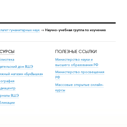
льтет гуманитарных наук
→
Научно-учебная группа по изучению
ЕСУРСЫ
ПОЛЕЗНЫЕ ССЫЛКИ
блиотека
Министерство науки и
высшего образования РФ
дательский дом ВШЭ
Министерство просвещения
ижный магазин «БукВышка»
РФ
пография
Массовые открытые онлайн-
диацентр
курсы
рналы ВШЭ
бликации