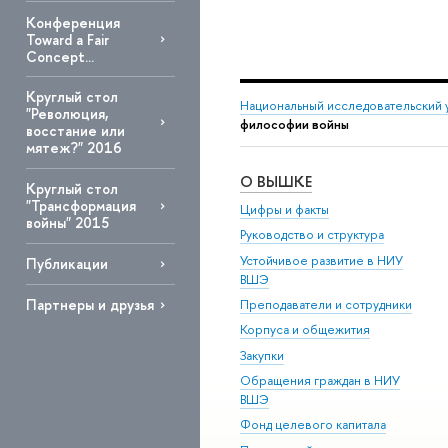
Конференция
Toward a Fair
Concept...
Круглый стол
Национальный исследовательский 
"Революция,
философии войны
восстание или
мятеж?" 2016
О ВЫШКЕ
Круглый стол
"Трансформация
Цифры и факты
войны" 2015
Руководство и структура
Устойчивое развитие в НИУ
Публикации
ВШЭ
Партнеры и друзья
Преподаватели и сотрудники
Корпуса и общежития
Закупки
Обращения граждан в НИУ
ВШЭ
Фонд целевого капитала