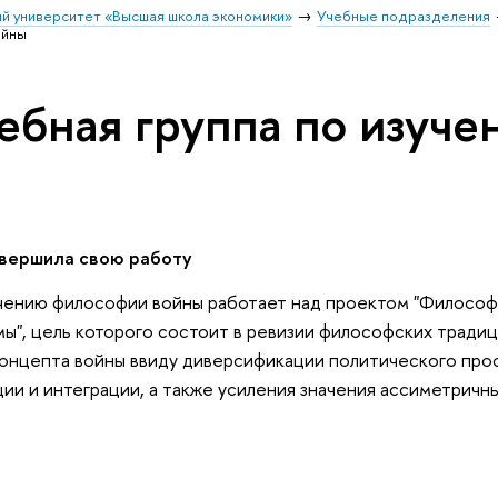
й университет «Высшая школа экономики»
Учебные подразделения
ойны
ебная группа по изуч
авершила свою работу
учению философии войны работает над проектом "Философия
ы", цель которого состоит в ревизии философских традиц
нцепта войны ввиду диверсификации политического прос
ции и интеграции, а также усиления значения ассиметричны