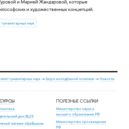
 Гуровой и Марией Жандаровой, которые
илософских и художественных концепций.
 гуманитарных наук
льтет гуманитарных наук
→
Бюро молодёжной политики
→
Новости
ЕСУРСЫ
ПОЛЕЗНЫЕ ССЫЛКИ
блиотека
Министерство науки и
высшего образования РФ
дательский дом ВШЭ
Министерство просвещения
ижный магазин «БукВышка»
РФ