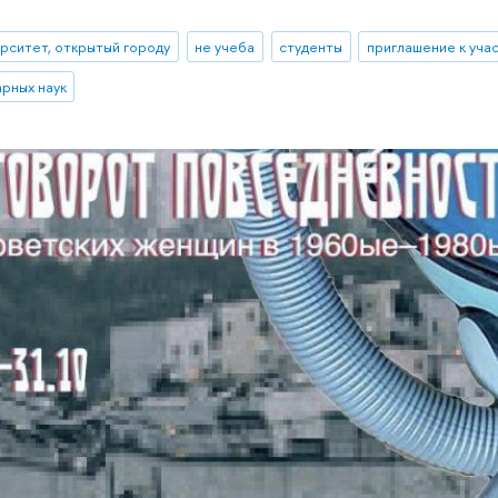
рситет, открытый городу
не учеба
студенты
приглашение к уча
рных наук