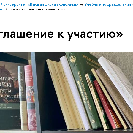
й университет «Высшая школа экономики»
Учебные подразделения
и
Тема «приглашение к участию»
глашение к участию»