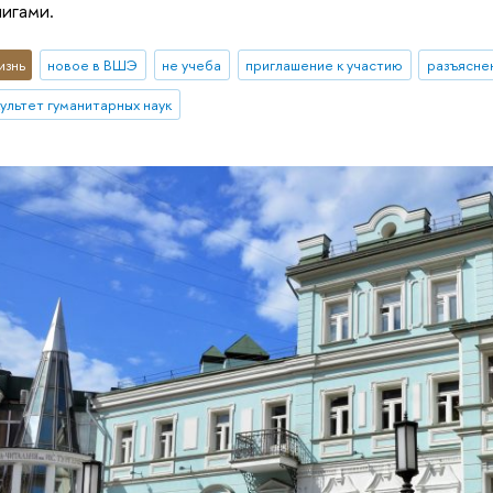
игами.
изнь
новое в ВШЭ
не учеба
приглашение к участию
разъясне
ультет гуманитарных наук