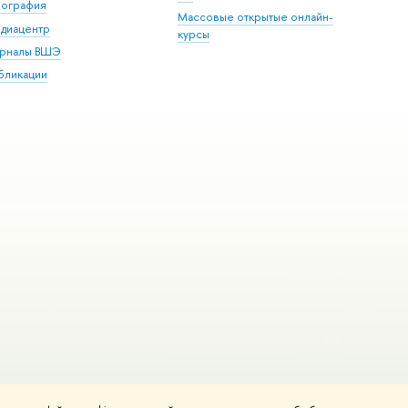
пография
Массовые открытые онлайн-
диацентр
курсы
рналы ВШЭ
бликации