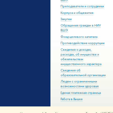
Преподаватели и сотрудники
Корпуса и общежития
Закупки
Обращения граждан в НИУ
ВШЭ
Фонд целевого капитала
Противодействие коррупции
Сведения о доходах,
расходах, об имуществе и
обязательствах
имущественного характера
Сведения об
образовательной организации
Людям с ограниченными
возможностями здоровья
Единая платежная страница
Работа в Вышке