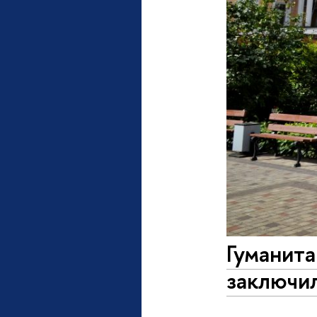
Гуманита
заключи