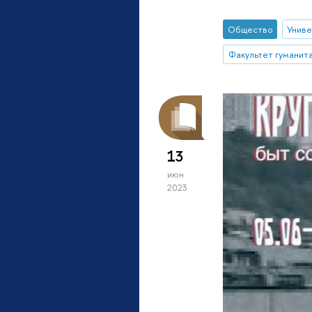
Общество
Униве
Факультет гуманита
13
июн
2023