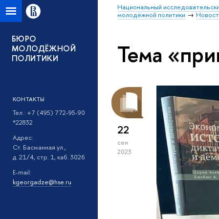
Национальный исследовательски
молодёжной политики
Новост
БЮРО
Тема «при
МОЛОДЁЖНОЙ
ПОЛИТИКИ
КОНТАКТЫ
Тел.: +7 (495) 772-95-90
*22832
22
Адрес:
сен
Ст. Басманная ул.,
2023
д. 21/4, стр. 1, каб. 302б
E-mail:
kgeorgadze@hse.ru