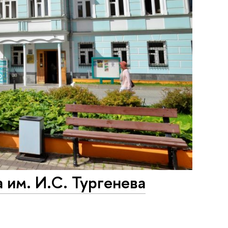
 им. И.С. Тургенева