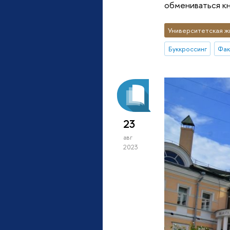
обмениваться кн
Университетская ж
Буккроссинг
Фак
23
авг
2023