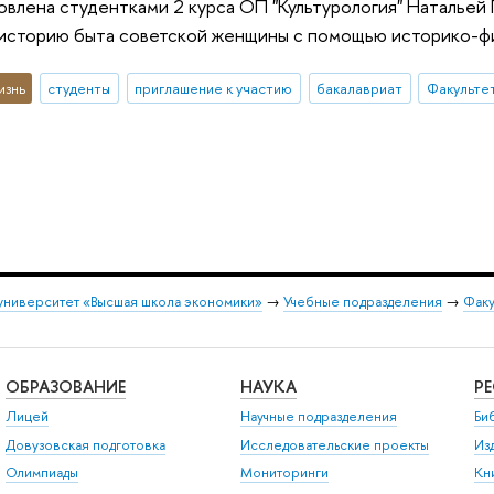
овлена студентками 2 курса ОП "Культурология" Натальей
историю быта советской женщины с помощью историко-ф
изнь
студенты
приглашение к участию
бакалавриат
Факультет
университет «Высшая школа экономики»
→
Учебные подразделения
→
Факу
ОБРАЗОВАНИЕ
НАУКА
Р
Лицей
Научные подразделения
Би
Довузовская подготовка
Исследовательские проекты
Из
Олимпиады
Мониторинги
Кн