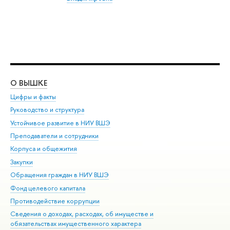
О ВЫШКЕ
ОБ
Цифры и факты
Ли
Руководство и структура
Дов
Устойчивое развитие в НИУ ВШЭ
Ол
Преподаватели и сотрудники
При
Корпуса и общежития
Вы
Закупки
При
Обращения граждан в НИУ ВШЭ
Ас
Фонд целевого капитала
До
Противодействие коррупции
Цен
Сведения о доходах, расходах, об имуществе и
Би
обязательствах имущественного характера
Об