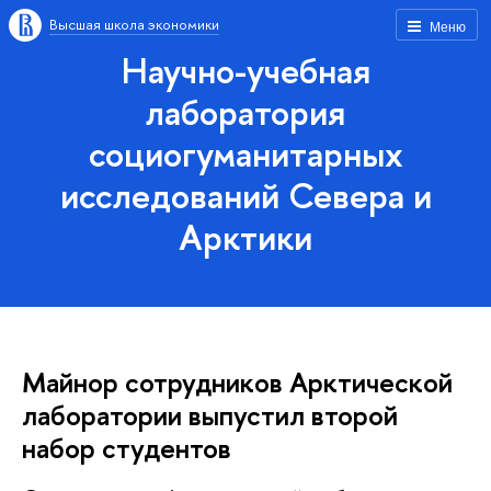
Высшая школа экономики
Меню
Научно-учебная
лаборатория
социогуманитарных
исследований Севера и
Арктики
Майнор сотрудников Арктической
лаборатории выпустил второй
набор студентов